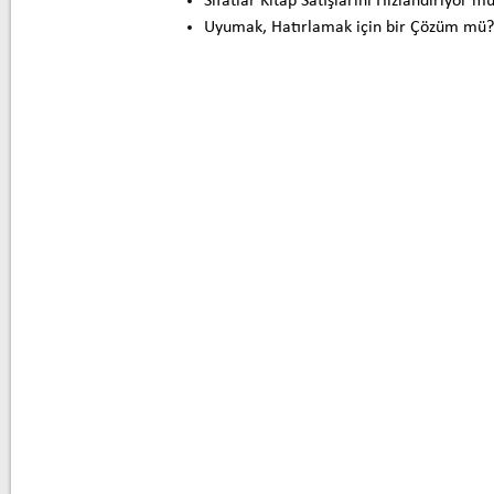
Sıfatlar Kitap Satışlarını Hızlandırıyor m
Uyumak, Hatırlamak için bir Çözüm mü?