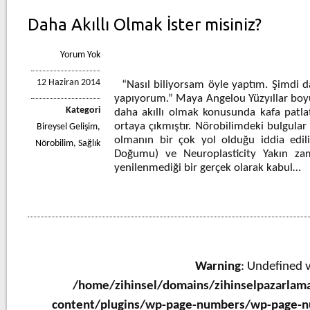
Daha Akıllı Olmak İster misiniz?
Yorum Yok
12 Haziran 2014
“Nasıl biliyorsam öyle yaptım. Şimdi da
yapıyorum.” Maya Angelou Yüzyıllar boyun
Kategori
daha akıllı olmak konusunda kafa patlatm
ortaya çıkmıştır. Nörobilimdeki bulgular 
Bireysel Gelişim
,
olmanın bir çok yol olduğu iddia edil
Nörobilim
,
Sağlık
Doğumu) ve Neuroplasticity Yakın za
yenilenmediği bir gerçek olarak kabul…
Warning
: Undefined v
/home/zihinsel/domains/zihinselpazarlam
content/plugins/wp-page-numbers/wp-page-