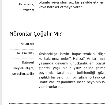
olumlu veya olumsuz bir şekilde etkiler…
Pazarlama
,
veya hareket etmeye yarar,…
Yönetim
Nöronlar Çoğalır Mı?
Yorum Yok
14 Ekim 2015
Yaşlandıkça beyin kapasitemizin düş
korkularımız neler? Hafıza? Anılarımız
Kategori
yaşamda devamlı unutkanlık en büyü
giderek yaşlı bir huysuz haline gel
Bireysel Gelişim
,
beynimiz tarafından belirlendiği gö
Nörobilim
,
Sağlık
sağlıklı bir ve dingin bir zihnin ortaya 
umut var! Yaşlandıkça insan beyninin b
ve nöronların…