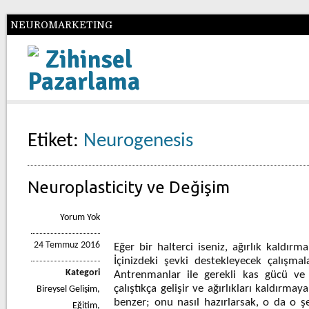
NEUROMARKETING
Zihinsel
Pazarlama
Etiket:
Neurogenesis
Neuroplasticity ve Değişim
Yorum Yok
24 Temmuz 2016
Eğer bir halterci iseniz, ağırlık kaldır
İçinizdeki şevki destekleyecek çalışmal
Kategori
Antrenmanlar ile gerekli kas gücü ve t
çalıştıkça gelişir ve ağırlıkları kaldırmay
Bireysel Gelişim
,
benzer; onu nasıl hazırlarsak, o da o şe
Eğitim
,