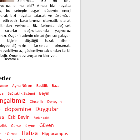
Zihnimiz… Biz mi onu
nıyoruz, o mu bizi? Amacı bizi hayatta
k, bu sebeple asgari düzeyde enerj
yarak bizi hayatta tutacak ve türümüzü
 ettirecek kararlarımızı otomatik olarak
çaltından veriyor… Biz farkında değilsek
 kararları doğrultusunda yaşıyoruz
mızı. Özgür iradenin olmadığını sorgulayan
ok kişinin düştüğü tuzak zihnin
mleyebildiğimizin farkında olmamak.
leyebiliyoruz, gözlemliyorsak ondan farklı
izdir. Onun davranışlarını izler ve...
Devamı »
etler
Ayna Nöron
Basitlik
Bazal
nlıklar
Beyin
ya
Bağışıklık Sistemi
inçaltımız
Cinsellik
Deneyim
dopamine
Duygular
r
Eski Beyin
ti
Farkındalık
Güven
llik
Görsel İllüzyon
Hafıza
Hippocampus
ilir Olmak