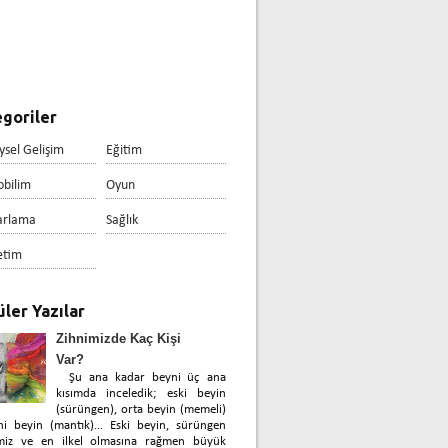
goriler
ysel Gelişim
Eğitim
obilim
Oyun
arlama
Sağlık
etim
ler Yazılar
Zihnimizde Kaç Kişi
Var?
Şu ana kadar beyni üç ana
kısımda inceledik; eski beyin
(sürüngen), orta beyin (memeli)
ni beyin (mantık)… Eski beyin, sürüngen
miz ve en ilkel olmasına rağmen büyük