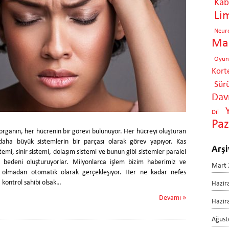
Kabi
Li
Neur
Mar
Oyun
Kort
Sür
Davr
Dil
Pa
rganın, her hücrenin bir görevi bulunuyor. Her hücreyi oluşturan
daha büyük sistemlerin bir parçası olarak görev yapıyor. Kas
Arşi
stemi, sinir sistemi, dolaşım sistemi ve bunun gibi sistemler paralel
ıp bedeni oluşturuyorlar. Milyonlarca işlem bizim haberimiz ve
Mart 
 olmadan otomatik olarak gerçekleşiyor. Her ne kadar nefes
 kontrol sahibi olsak…
Hazir
Devamı »
Hazir
Ağust