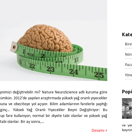
Kate
Bire
Nör
Paz
Yön
Popü
nimizi değiştirebilir mi? Nature NeuroScience adlı kuruma göre
ümkün. 2012’de yapılan araştırmada yüksek yağ oranlı yiyecekler
una ve obeziteye yol açıyor. Bilim adamlarının farelerle yaptığı
lginç… Yüksek Yağ Oranlı Yiyecekler Beyni Değiştiriyor: Bu
rup fare kullanıyor; normal bir diyete tabi olanlar ve yüksek yağ
 tabi olanlar. Bir ay sonra,…
ve ye
beyni
Devamı »