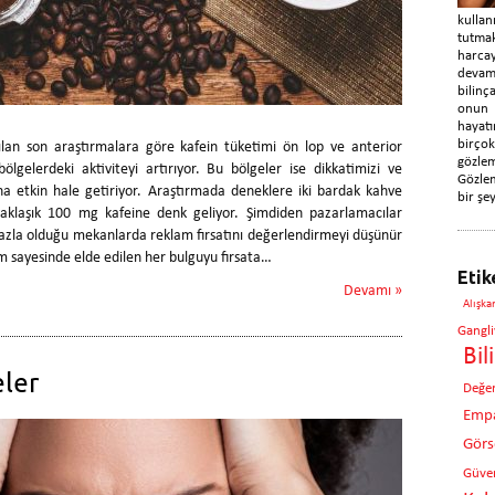
kulla
tutma
harca
devam
bilin
onun
hayatı
birç
ılan son araştırmalara göre kafein tüketimi ön lop ve anterior
gözle
bölgelerdeki aktiviteyi artırıyor. Bu bölgeler ise dikkatimizi ve
Gözlem
a etkin hale getiriyor. Araştırmada deneklere iki bardak kahve
bir şey
 yaklaşık 100 mg kafeine denk geliyor. Şimdiden pazarlamacılar
fazla olduğu mekanlarda reklam fırsatını değerlendirmeyi düşünür
lim sayesinde elde edilen her bulguyu fırsata…
Etik
Devamı »
Alışka
Gangli
Bil
ler
Değe
Empa
Görse
Güven