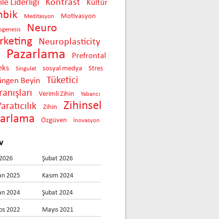
Kontrast
le Liderliği
Kültür
mbik
Motivasyon
Meditasyon
Neuro
ogenesis
keting
Neuroplasticity
Pazarlama
Prefrontal
eks
sosyal medya
Stres
Singulat
Tüketici
üngen Beyin
anışları
Verimli Zihin
Yabancı
Zihinsel
Yaratıcılık
Zihin
zarlama
Özgüven
İnovasyon
v
2026
Şubat 2026
an 2025
Kasım 2024
an 2024
Şubat 2024
os 2022
Mayıs 2021