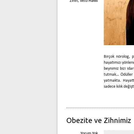
Zihin
,
Veto Hakkı
Birçok nörolog, p
hayatımızı yönlend
beynimiz bizi idar
tutmak… Ödüller 
yatmakta. Hayatt
sadece kılık değiş
Obezite ve Zihnimiz
Yorum Yok