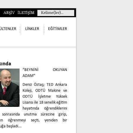
ARŞİV
İLETİŞİM
ÜLTENLER
LİNKLER
EĞİTİMLER
kında
“BEYNİNİ OKUYAN
ADAM”
Deniz Öztaş; TED Ankara
Koleji, ODTÜ Makine ve
ODTÜ İşletme Yüksek
Lisansı ile 18 senelik eğitim
hayatında öğrendiklerini
 sonrasında unutma sürecine girip,
den öğrenmeyi seçti, yeniden bir
uğa başladı...