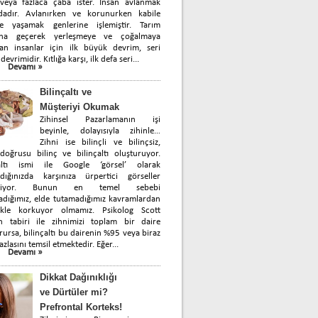
 veya fazlaca çaba ister. İnsan avlanmak
dadır. Avlanırken ve korunurken kabile
de yaşamak genlerine işlemiştir. Tarım
ına geçerek yerleşmeye ve çoğalmaya
yan insanlar için ilk büyük devrim, seri
devrimidir. Kıtlığa karşı, ilk defa seri...
Devamı »
Bilinçaltı ve
Müşteriyi Okumak
Zihinsel Pazarlamanın işi
beyinle, dolayısıyla zihinle…
Zihni ise bilinçli ve bilinçsiz,
oğrusu bilinç ve bilinçaltı oluşturuyor.
çaltı ismi ile Google ‘görsel’ olarak
rdığınızda karşınıza ürpertici görseller
biliyor. Bunun en temel sebebi
dığımız, elde tutamadığımız kavramlardan
likle korkuyor olmamız. Psikolog Scott
in tabiri ile zihnimizi toplam bir daire
rursa, bilinçaltı bu dairenin %95 veya biraz
azlasını temsil etmektedir. Eğer...
Devamı »
Dikkat Dağınıklığı
ve Dürtüler mi?
Prefrontal Korteks!