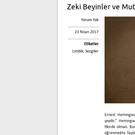
Zeki Beyinler ve Mut
Yorum Yok
23 Nisan 2017
Etiketler
Limbik
,
Sezgiler
Ernest Hemingway
şeydir.” Hemingw
fikirde olmalı. B
öğrenmekte fayda