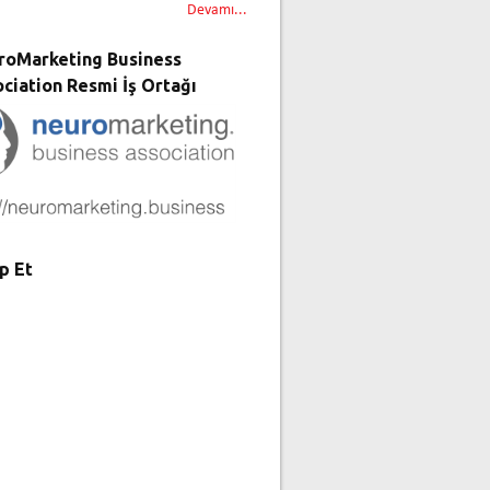
Devamı...
roMarketing Business
ciation Resmi İş Ortağı
p Et