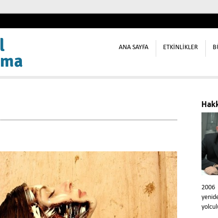
l
ANA SAYFA
ETKİNLİKLER
B
ama
Hak
2006
yeni
yolcul