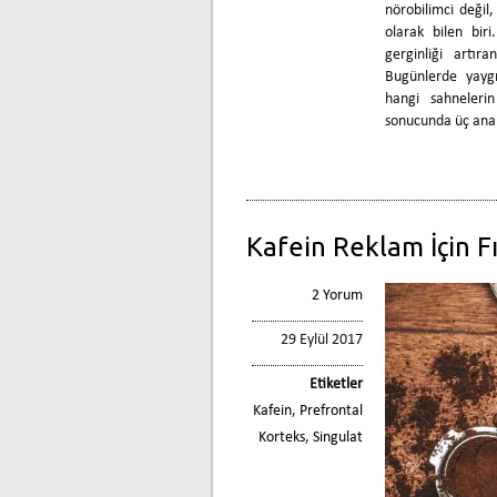
nörobilimci değil,
olarak bilen biri
gerginliği artı
Bugünlerde yaygı
hangi sahnelerin 
sonucunda üç an
Kafein Reklam İçin Fı
2 Yorum
29 Eylül 2017
Etiketler
Kafein
,
Prefrontal
Korteks
,
Singulat