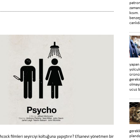
patro
zaman
kısım.
benzeş
canlıd
yapan
yolcul
ürünün
gerek
olmaya
ucuz b
gerekl
planda
cock filmleri seyirciyi koltuğuna yapıştırır? Efsanevi yönetmen bir