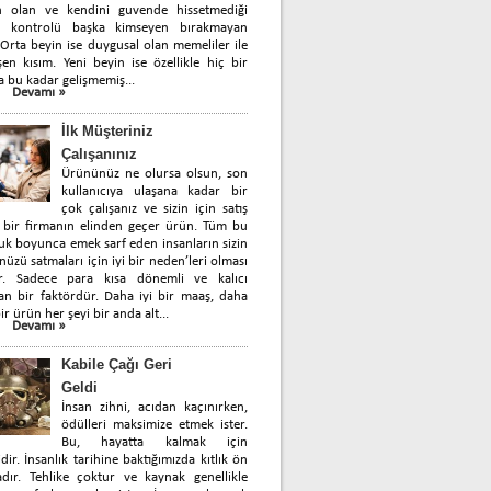
n olan ve kendini guvende hissetmediği
 kontrolü başka kimseyen bırakmayan
 Orta beyin ise duygusal olan memeliler ile
en kısım. Yeni beyin ise özellikle hiç bir
a bu kadar gelişmemiş...
Devamı »
İlk Müşteriniz
Çalışanınız
Ürününüz ne olursa olsun, son
kullanıcıya ulaşana kadar bir
çok çalışanız ve sizin için satış
 bir firmanın elinden geçer ürün. Tüm bu
uk boyunca emek sarf eden insanların sizin
üzü satmaları için iyi bir neden’leri olması
ir. Sadece para kısa dönemli ve kalıcı
n bir faktördür. Daha iyi bir maaş, daha
ir ürün her şeyi bir anda alt...
Devamı »
Kabile Çağı Geri
Geldi
İnsan zihni, acıdan kaçınırken,
ödülleri maksimize etmek ister.
Bu, hayatta kalmak için
idir. İnsanlık tarihine baktığımızda kıtlık ön
dır. Tehlike çoktur ve kaynak genellikle