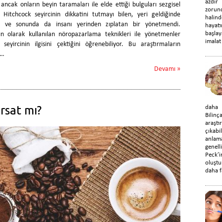
azdır
 ancak onların beyin taramaları ile elde ettiği bulguları sezgisel
zorun
. Hitchcock seyircinin dikkatini tutmayı bilen, yeri geldiğinde
halin
ran ve sonunda da insanı yerinden zıplatan bir yönetmendi.
hayat
başla
n olarak kullanılan nöropazarlama teknikleri ile yönetmenler
imalat 
seyircinin ilgisini çektiğini öğrenebiliyor. Bu araştırmaların
a…
Devamı »
rsat mı?
daha d
Bilin
araştı
çıka
anlama
genel
Peck’
oluştu
daha f