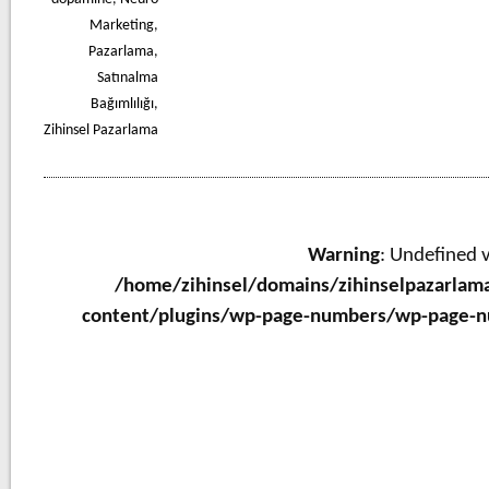
Marketing
,
Pazarlama
,
Satınalma
Bağımlılığı
,
Zihinsel Pazarlama
Warning
: Undefined v
/home/zihinsel/domains/zihinselpazarlam
content/plugins/wp-page-numbers/wp-page-