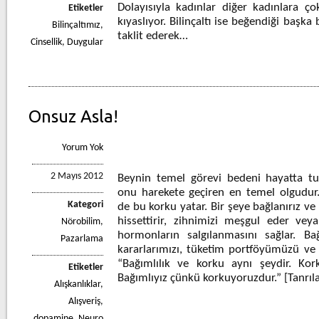
Dolayısıyla kadınlar diğer kadınlara ço
Etiketler
kıyaslıyor. Bilinçaltı ise beğendiği başk
Bilinçaltımız
,
taklit ederek…
Cinsellik
,
Duygular
Onsuz Asla!
Yorum Yok
2 Mayıs 2012
Beynin temel görevi bedeni hayatta tut
onu harekete geçiren en temel olgudur.
Kategori
de bu korku yatar. Bir şeye bağlanırız ve
hissettirir, zihnimizi meşgul eder vey
Nörobilim
,
hormonların salgılanmasını sağlar. Bağ
Pazarlama
kararlarımızı, tüketim portföyümüzü ve y
“Bağımlılık ve korku aynı şeydir. Kork
Etiketler
Bağımlıyız çünkü korkuyoruzdur.” [Tanrıl
Alışkanlıklar
,
Alışveriş
,
dopamine
,
Neuro