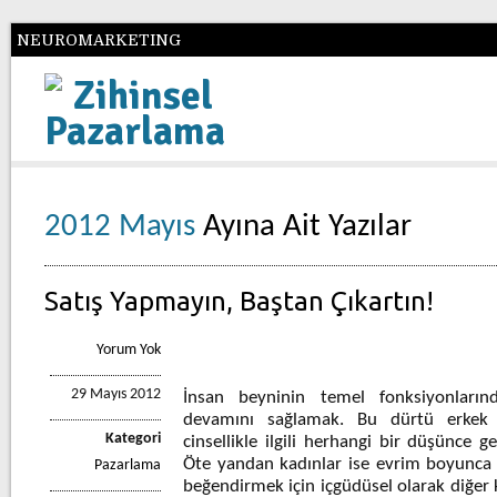
NEUROMARKETING
Zihinsel
Pazarlama
2012 Mayıs
Ayına Ait Yazılar
Satış Yapmayın, Baştan Çıkartın!
Yorum Yok
29 Mayıs 2012
İnsan beyninin temel fonksiyonların
devamını sağlamak. Bu dürtü erkek
Kategori
cinsellikle ilgili herhangi bir düşünce g
Öte yandan kadınlar ise evrim boyunca k
Pazarlama
beğendirmek için içgüdüsel olarak diğer 