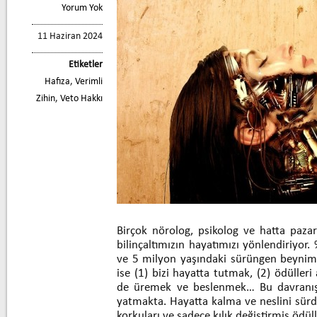
Yorum Yok
11 Haziran 2024
Etiketler
Hafıza
,
Verimli
Zihin
,
Veto Hakkı
Birçok nörolog, psikolog ve hatta pazarl
bilinçaltımızın hayatımızı yönlendiriyor.
ve 5 milyon yaşındaki sürüngen beynimi
ise (1) bizi hayatta tutmak, (2) ödülle
de üremek ve beslenmek… Bu davranış
yatmakta. Hayatta kalma ve neslini sür
korkuları ve sadece kılık değiştirmiş ödü