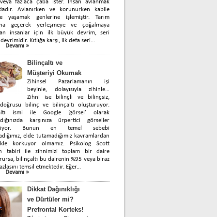
 veya fazlaca çaba ister. İnsan avlanmak
dadır. Avlanırken ve korunurken kabile
de yaşamak genlerine işlemiştir. Tarım
ına geçerek yerleşmeye ve çoğalmaya
yan insanlar için ilk büyük devrim, seri
devrimidir. Kıtlığa karşı, ilk defa seri...
Devamı »
Bilinçaltı ve
Müşteriyi Okumak
Zihinsel Pazarlamanın işi
beyinle, dolayısıyla zihinle…
Zihni ise bilinçli ve bilinçsiz,
oğrusu bilinç ve bilinçaltı oluşturuyor.
çaltı ismi ile Google ‘görsel’ olarak
rdığınızda karşınıza ürpertici görseller
biliyor. Bunun en temel sebebi
dığımız, elde tutamadığımız kavramlardan
likle korkuyor olmamız. Psikolog Scott
in tabiri ile zihnimizi toplam bir daire
rursa, bilinçaltı bu dairenin %95 veya biraz
azlasını temsil etmektedir. Eğer...
Devamı »
Dikkat Dağınıklığı
ve Dürtüler mi?
Prefrontal Korteks!