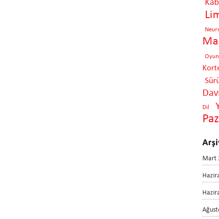
Kabi
Li
Neur
Mar
Oyun
Kort
Sür
Davr
Dil
Pa
Arşi
Mart 
Hazir
Hazir
Ağust