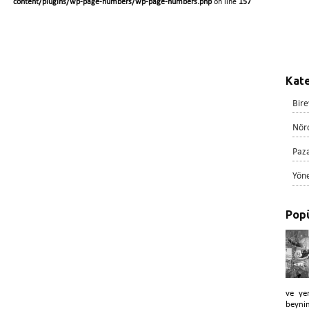
content/plugins/wp-page-numbers/wp-page-numbers.php
on line
157
Kate
Bire
Nör
Paz
Yön
Popü
ve ye
beyni