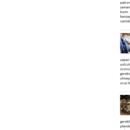
patro
zaman
kısım.
benzeş
canlıd
yapan
yolcul
ürünün
gerek
olmaya
ucuz b
gerekl
planda