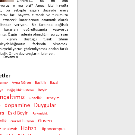
Zihnimiz… Biz mi onu
nıyoruz, o mu bizi? Amacı bizi hayatta
k, bu sebeple asgari düzeyde enerj
yarak bizi hayatta tutacak ve türümüzü
 ettirecek kararlarımızı otomatik olarak
çaltından veriyor… Biz farkında değilsek
 kararları doğrultusunda yaşıyoruz
mızı. Özgür iradenin olmadığını sorgulayan
ok kişinin düştüğü tuzak zihnin
mleyebildiğimizin farkında olmamak.
leyebiliyoruz, gözlemliyorsak ondan farklı
izdir. Onun davranışlarını izler ve...
Devamı »
etler
Ayna Nöron
Basitlik
Bazal
nlıklar
Beyin
ya
Bağışıklık Sistemi
inçaltımız
Cinsellik
Deneyim
dopamine
Duygular
r
Eski Beyin
ti
Farkındalık
Güven
llik
Görsel İllüzyon
Hafıza
Hippocampus
ilir Olmak