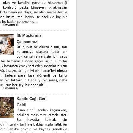
n olan ve kendini guvende hissetmediği
 kontrolü başka kimseyen bırakmayan
 Orta beyin ise duygusal olan memeliler ile
en kısım. Yeni beyin ise özellikle hiç bir
a bu kadar gelişmemiş...
Devamı »
İlk Müşteriniz
Çalışanınız
Ürününüz ne olursa olsun, son
kullanıcıya ulaşana kadar bir
çok çalışanız ve sizin için satış
 bir firmanın elinden geçer ürün. Tüm bu
uk boyunca emek sarf eden insanların sizin
üzü satmaları için iyi bir neden’leri olması
ir. Sadece para kısa dönemli ve kalıcı
n bir faktördür. Daha iyi bir maaş, daha
ir ürün her şeyi bir anda alt...
Devamı »
Kabile Çağı Geri
Geldi
İnsan zihni, acıdan kaçınırken,
ödülleri maksimize etmek ister.
Bu, hayatta kalmak için
idir. İnsanlık tarihine baktığımızda kıtlık ön
dır. Tehlike çoktur ve kaynak genellikle