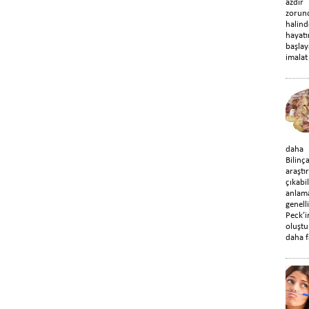
azdır
zorun
halin
hayat
başla
imalat 
daha d
Bilin
araştı
çıka
anlama
genel
Peck’
oluştu
daha f