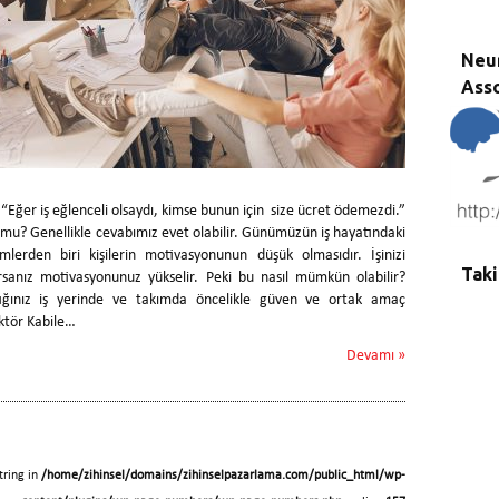
Neu
Asso
 “Eğer iş eğlenceli olsaydı, kimse bunun için size ücret ödemezdi.”
u? Genellikle cevabımız evet olabilir. Günümüzün iş hayatındaki
lerden biri kişilerin motivasyonunun düşük olmasıdır. İşinizi
Taki
rsanız motivasyonunuz yükselir. Peki bu nasıl mümkün olabilir?
tığınız iş yerinde ve takımda öncelikle güven ve ortak amaç
aktör Kabile…
Devamı »
tring in
/home/zihinsel/domains/zihinselpazarlama.com/public_html/wp-