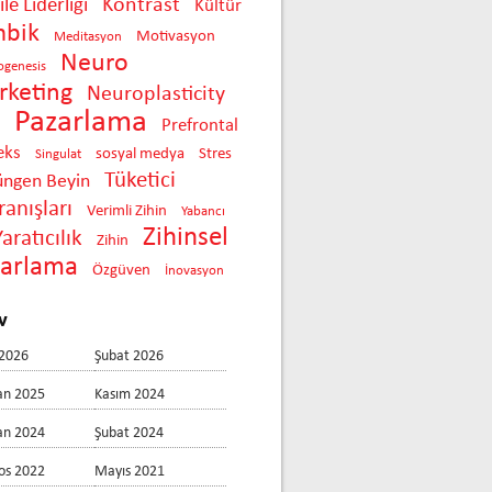
Kontrast
le Liderliği
Kültür
mbik
Motivasyon
Meditasyon
Neuro
ogenesis
keting
Neuroplasticity
Pazarlama
Prefrontal
eks
sosyal medya
Stres
Singulat
Tüketici
üngen Beyin
anışları
Verimli Zihin
Yabancı
Zihinsel
Yaratıcılık
Zihin
zarlama
Özgüven
İnovasyon
v
2026
Şubat 2026
an 2025
Kasım 2024
an 2024
Şubat 2024
os 2022
Mayıs 2021