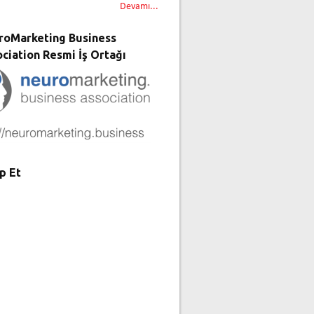
Devamı...
roMarketing Business
ciation Resmi İş Ortağı
p Et