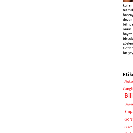
kulla
tutma
harca
devam
bilin
onun
hayatı
birç
gözle
Gözlem
bir şey
Etik
Alışka
Gangli
Bil
Değe
Empa
Görse
Güven