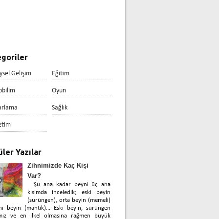
goriler
ysel Gelişim
Eğitim
obilim
Oyun
arlama
Sağlık
etim
ler Yazılar
Zihnimizde Kaç Kişi
Var?
Şu ana kadar beyni üç ana
kısımda inceledik; eski beyin
(sürüngen), orta beyin (memeli)
ni beyin (mantık)… Eski beyin, sürüngen
miz ve en ilkel olmasına rağmen büyük