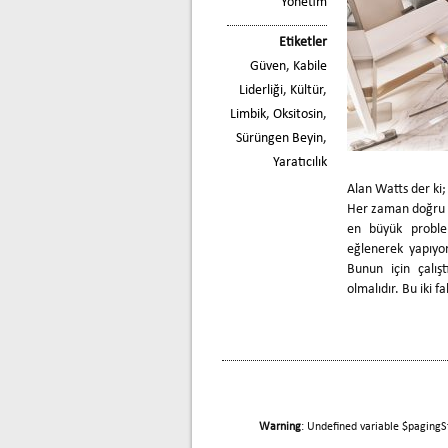
Yönetim
Etiketler
Güven
,
Kabile
Liderliği
,
Kültür
,
Limbik
,
Oksitosin
,
Sürüngen Beyin
,
Yaratıcılık
Alan Watts der ki;
Her zaman doğru m
en büyük problem
eğlenerek yapıyo
Bunun için çalış
olmalıdır. Bu iki f
Warning
: Undefined variable $pagingS