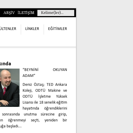
ARŞİV
İLETİŞİM
ÜLTENLER
LİNKLER
EĞİTİMLER
kında
“BEYNİNİ OKUYAN
ADAM”
Deniz Öztaş; TED Ankara
Koleji, ODTÜ Makine ve
ODTÜ İşletme Yüksek
Lisansı ile 18 senelik eğitim
hayatında öğrendiklerini
 sonrasında unutma sürecine girip,
den öğrenmeyi seçti, yeniden bir
uğa başladı...