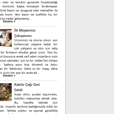
n olan ve kendini guvende hissetmediği
 kontrolü başka kimseyen bırakmayan
 Orta beyin ise duygusal olan memeliler ile
en kısım. Yeni beyin ise özellikle hiç bir
a bu kadar gelişmemiş...
Devamı »
İlk Müşteriniz
Çalışanınız
Ürününüz ne olursa olsun, son
kullanıcıya ulaşana kadar bir
çok çalışanız ve sizin için satış
 bir firmanın elinden geçer ürün. Tüm bu
uk boyunca emek sarf eden insanların sizin
üzü satmaları için iyi bir neden’leri olması
ir. Sadece para kısa dönemli ve kalıcı
n bir faktördür. Daha iyi bir maaş, daha
ir ürün her şeyi bir anda alt...
Devamı »
Kabile Çağı Geri
Geldi
İnsan zihni, acıdan kaçınırken,
ödülleri maksimize etmek ister.
Bu, hayatta kalmak için
idir. İnsanlık tarihine baktığımızda kıtlık ön
dır. Tehlike çoktur ve kaynak genellikle