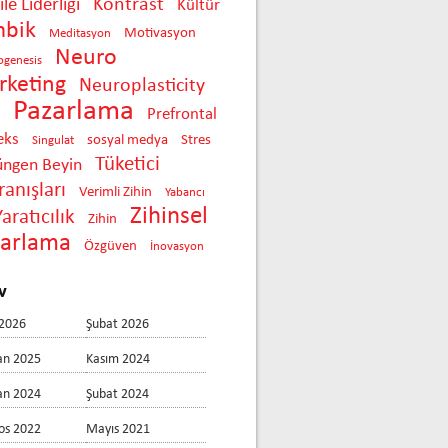
Kontrast
le Liderliği
Kültür
mbik
Motivasyon
Meditasyon
Neuro
ogenesis
keting
Neuroplasticity
Pazarlama
Prefrontal
eks
sosyal medya
Stres
Singulat
Tüketici
üngen Beyin
anışları
Verimli Zihin
Yabancı
Zihinsel
Yaratıcılık
Zihin
zarlama
Özgüven
İnovasyon
v
2026
Şubat 2026
an 2025
Kasım 2024
an 2024
Şubat 2024
os 2022
Mayıs 2021