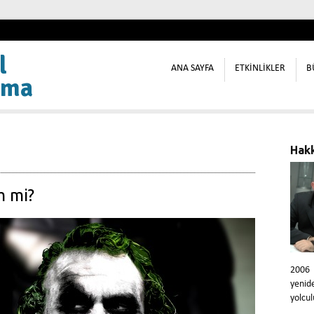
l
ANA SAYFA
ETKİNLİKLER
B
ama
Hak
 mi?
2006
yeni
yolcul