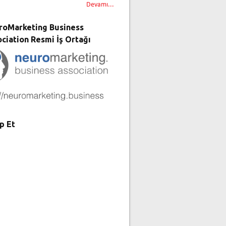
Devamı...
roMarketing Business
ciation Resmi İş Ortağı
p Et