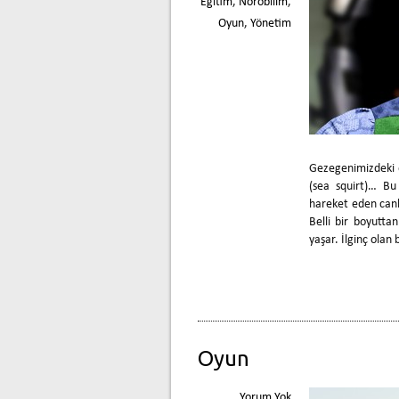
Eğitim
,
Nörobilim
,
Oyun
,
Yönetim
Gezegenimizdeki en
(sea squirt)… Bu
hareket eden canlı
Belli bir boyuttan
yaşar. İlginç olan
Oyun
Yorum Yok