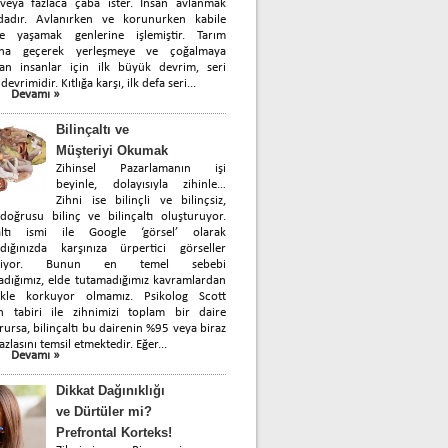
 veya fazlaca çaba ister. İnsan avlanmak
dadır. Avlanırken ve korunurken kabile
de yaşamak genlerine işlemiştir. Tarım
ına geçerek yerleşmeye ve çoğalmaya
yan insanlar için ilk büyük devrim, seri
devrimidir. Kıtlığa karşı, ilk defa seri...
Devamı »
Bilinçaltı ve
Müşteriyi Okumak
Zihinsel Pazarlamanın işi
beyinle, dolayısıyla zihinle…
Zihni ise bilinçli ve bilinçsiz,
oğrusu bilinç ve bilinçaltı oluşturuyor.
çaltı ismi ile Google ‘görsel’ olarak
rdığınızda karşınıza ürpertici görseller
biliyor. Bunun en temel sebebi
dığımız, elde tutamadığımız kavramlardan
likle korkuyor olmamız. Psikolog Scott
in tabiri ile zihnimizi toplam bir daire
rursa, bilinçaltı bu dairenin %95 veya biraz
azlasını temsil etmektedir. Eğer...
Devamı »
Dikkat Dağınıklığı
ve Dürtüler mi?
Prefrontal Korteks!