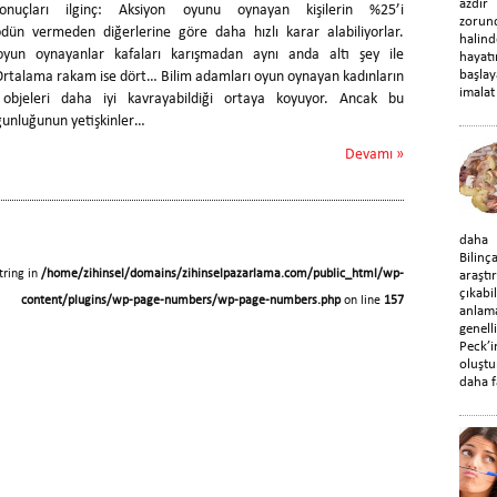
azdır
sonuçları ilginç: Aksiyon oyunu oynayan kişilerin %25’i
zorun
ödün vermeden diğerlerine göre daha hızlı karar alabiliyorlar.
halin
oyun oynayanlar kafaları karışmadan aynı anda altı şey ile
hayat
başla
. Ortalama rakam ise dört… Bilim adamları oyun oynayan kadınların
imalat 
objeleri daha iyi kavrayabildiği ortaya koyuyor. Ancak bu
ğunluğunun yetişkinler…
Devamı »
daha d
Bilin
tring in
/home/zihinsel/domains/zihinselpazarlama.com/public_html/wp-
araştı
çıka
content/plugins/wp-page-numbers/wp-page-numbers.php
on line
157
anlama
genel
Peck’
oluştu
daha f