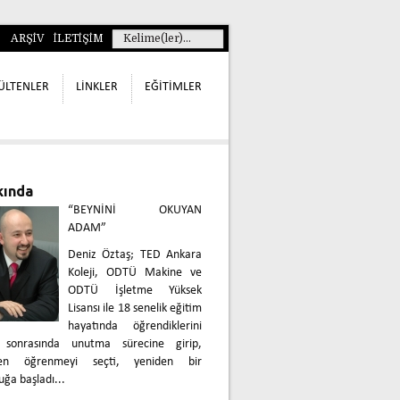
ARŞİV
İLETİŞİM
ÜLTENLER
LİNKLER
EĞİTİMLER
kında
“BEYNİNİ OKUYAN
ADAM”
Deniz Öztaş; TED Ankara
Koleji, ODTÜ Makine ve
ODTÜ İşletme Yüksek
Lisansı ile 18 senelik eğitim
hayatında öğrendiklerini
 sonrasında unutma sürecine girip,
den öğrenmeyi seçti, yeniden bir
uğa başladı...