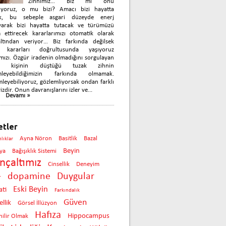
Zihnimiz… Biz mi onu
nıyoruz, o mu bizi? Amacı bizi hayatta
k, bu sebeple asgari düzeyde enerj
yarak bizi hayatta tutacak ve türümüzü
 ettirecek kararlarımızı otomatik olarak
çaltından veriyor… Biz farkında değilsek
 kararları doğrultusunda yaşıyoruz
mızı. Özgür iradenin olmadığını sorgulayan
ok kişinin düştüğü tuzak zihnin
mleyebildiğimizin farkında olmamak.
leyebiliyoruz, gözlemliyorsak ondan farklı
izdir. Onun davranışlarını izler ve...
Devamı »
etler
Ayna Nöron
Basitlik
Bazal
nlıklar
Beyin
ya
Bağışıklık Sistemi
inçaltımız
Cinsellik
Deneyim
dopamine
Duygular
r
Eski Beyin
ti
Farkındalık
Güven
llik
Görsel İllüzyon
Hafıza
Hippocampus
ilir Olmak