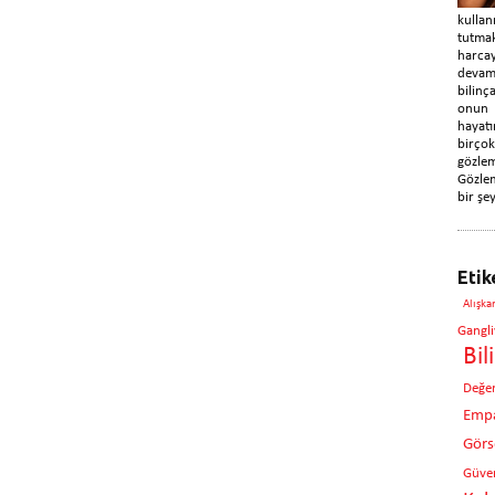
kulla
tutma
harca
devam
bilin
onun
hayatı
birç
gözle
Gözlem
bir şey
Etik
Alışka
Gangli
Bil
Değe
Empa
Görse
Güven