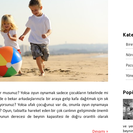
Kate
Bire
Nör
Paz
Yön
Popü
r musunuz? Yoksa oyun oynamak sadece çocukların tekelinde mi
de o bekar arkadaşlarınızla bir araya gelip kafa dağıtmak için sık
yorsunuz? Yoksa ufak çocuğunuz var da, onunla oyun oynamaya
? Oyun, tabiatta hareket eden bir çok canlının gelişiminde önemli
yunun derecesi de beynin kapasitesi ile doğru orantılı olarak
ve ye
beyni
Devamı »