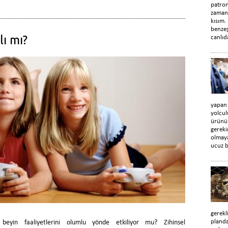
patro
zaman
kısım.
benzeş
lı mı?
canlıd
yapan
yolcul
ürünün
gerek
olmaya
ucuz b
gerekl
planda
 beyin faaliyetlerini olumlu yönde etkiliyor mu? Zihinsel