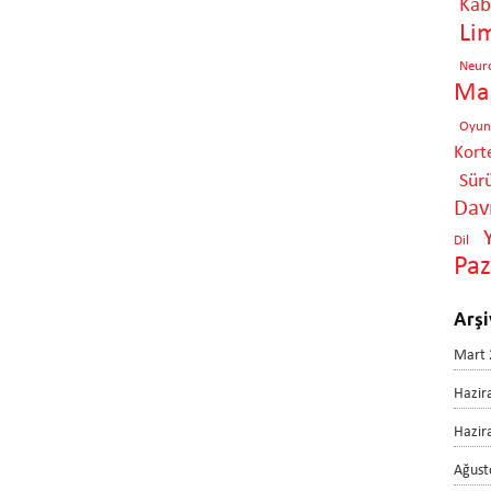
Kabi
Li
Neur
Mar
Oyun
Kort
Sür
Davr
Dil
Pa
Arşi
Mart 
Hazir
Hazir
Ağust