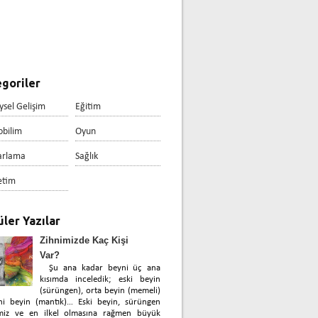
goriler
ysel Gelişim
Eğitim
obilim
Oyun
arlama
Sağlık
etim
ler Yazılar
Zihnimizde Kaç Kişi
Var?
Şu ana kadar beyni üç ana
kısımda inceledik; eski beyin
(sürüngen), orta beyin (memeli)
ni beyin (mantık)… Eski beyin, sürüngen
miz ve en ilkel olmasına rağmen büyük