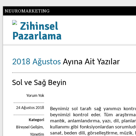
NEUROMARKETING
Zihinsel
Pazarlama
2018 Ağustos
Ayına Ait Yazılar
Sol ve Sağ Beyin
Yorum Yok
24 Ağustos 2018
Beynimiz sol tarafı sağ yanımızı kontr
beynimizi kontrol eder. Tüm araştırmal
Kategori
mantık, anlamlandırma, yazı, dil, planl
kullanımı gibi fonksiyonlardan sorumludu
Bireysel Gelişim
,
sanat, beden dili, görselleştirme, müzik,
Yönetim