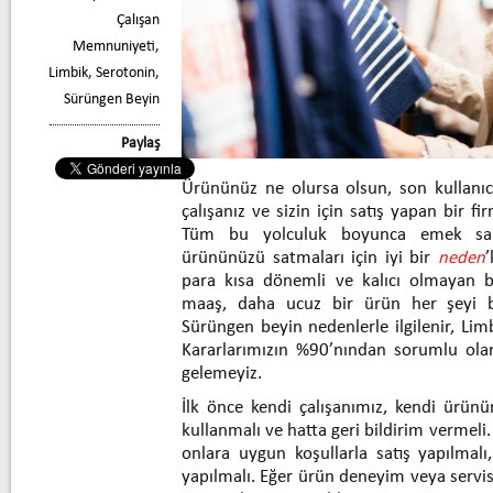
Çalışan
Memnuniyeti
,
Limbik
,
Serotonin
,
Sürüngen Beyin
Paylaş
Ürününüz ne olursa olsun, son kullanıc
çalışanız ve sizin için satış yapan bir f
Tüm bu yolculuk boyunca emek sarf
ürününüzü satmaları için iyi bir
neden
’
para kısa dönemli ve kalıcı olmayan bi
maaş, daha ucuz bir ürün her şeyi bi
Sürüngen beyin nedenlerle ilgilenir, Limb
Kararlarımızın %90’nından sorumlu ola
gelemeyiz.
İlk önce kendi çalışanımız, kendi ürün
kullanmalı ve hatta geri bildirim vermeli
onlara uygun koşullarla satış yapılmal
yapılmalı. Eğer ürün deneyim veya servis