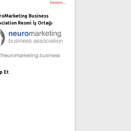
Devamı...
roMarketing Business
ciation Resmi İş Ortağı
p Et