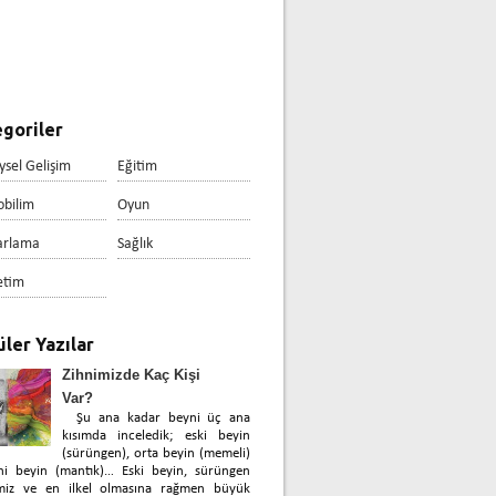
goriler
ysel Gelişim
Eğitim
obilim
Oyun
arlama
Sağlık
etim
ler Yazılar
Zihnimizde Kaç Kişi
Var?
Şu ana kadar beyni üç ana
kısımda inceledik; eski beyin
(sürüngen), orta beyin (memeli)
ni beyin (mantık)… Eski beyin, sürüngen
miz ve en ilkel olmasına rağmen büyük