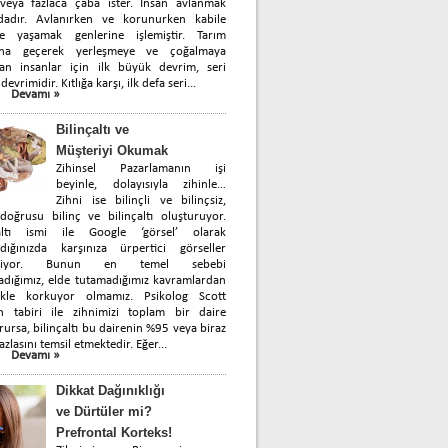
 veya fazlaca çaba ister. İnsan avlanmak
dadır. Avlanırken ve korunurken kabile
de yaşamak genlerine işlemiştir. Tarım
ına geçerek yerleşmeye ve çoğalmaya
yan insanlar için ilk büyük devrim, seri
devrimidir. Kıtlığa karşı, ilk defa seri...
Devamı »
Bilinçaltı ve
Müşteriyi Okumak
Zihinsel Pazarlamanın işi
beyinle, dolayısıyla zihinle…
Zihni ise bilinçli ve bilinçsiz,
oğrusu bilinç ve bilinçaltı oluşturuyor.
çaltı ismi ile Google ‘görsel’ olarak
rdığınızda karşınıza ürpertici görseller
biliyor. Bunun en temel sebebi
dığımız, elde tutamadığımız kavramlardan
likle korkuyor olmamız. Psikolog Scott
in tabiri ile zihnimizi toplam bir daire
rursa, bilinçaltı bu dairenin %95 veya biraz
azlasını temsil etmektedir. Eğer...
Devamı »
Dikkat Dağınıklığı
ve Dürtüler mi?
Prefrontal Korteks!