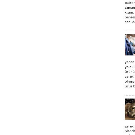
patro
zaman
kısım.
benzeş
canlıd
yapan
yolcul
ürünün
gerek
olmaya
ucuz b
gerekl
planda