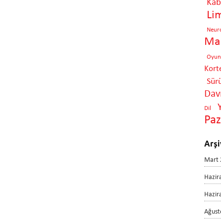
Kabi
Li
Neur
Mar
Oyun
Kort
Sür
Davr
Dil
Pa
Arşi
Mart 
Hazir
Hazir
Ağust