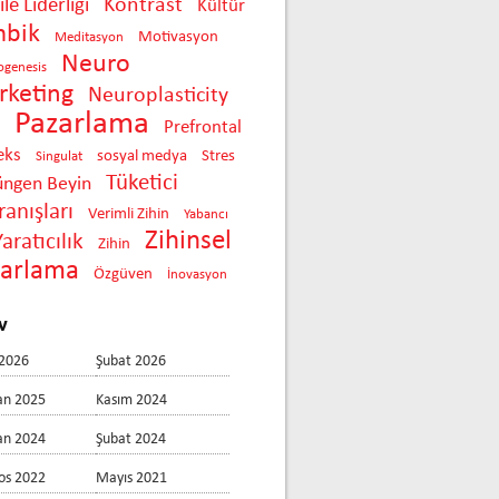
Kontrast
le Liderliği
Kültür
mbik
Motivasyon
Meditasyon
Neuro
ogenesis
keting
Neuroplasticity
Pazarlama
Prefrontal
eks
sosyal medya
Stres
Singulat
Tüketici
üngen Beyin
anışları
Verimli Zihin
Yabancı
Zihinsel
Yaratıcılık
Zihin
zarlama
Özgüven
İnovasyon
v
2026
Şubat 2026
an 2025
Kasım 2024
an 2024
Şubat 2024
os 2022
Mayıs 2021