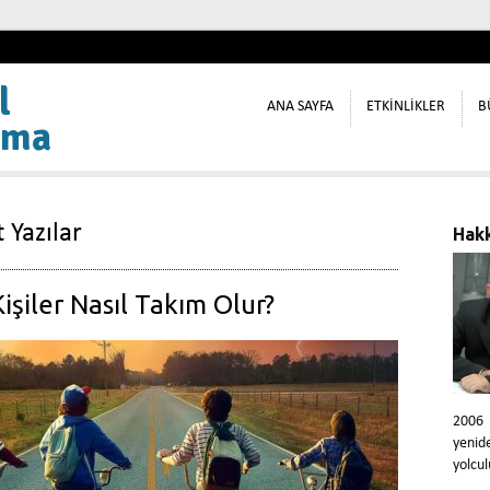
l
ANA SAYFA
ETKİNLİKLER
B
ama
 Yazılar
Hak
işiler Nasıl Takım Olur?
2006
yeni
yolcul