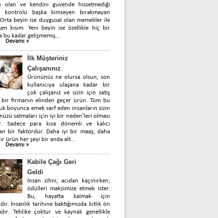
n olan ve kendini guvende hissetmediği
 kontrolü başka kimseyen bırakmayan
 Orta beyin ise duygusal olan memeliler ile
en kısım. Yeni beyin ise özellikle hiç bir
a bu kadar gelişmemiş...
Devamı »
İlk Müşteriniz
Çalışanınız
Ürününüz ne olursa olsun, son
kullanıcıya ulaşana kadar bir
çok çalışanız ve sizin için satış
 bir firmanın elinden geçer ürün. Tüm bu
uk boyunca emek sarf eden insanların sizin
üzü satmaları için iyi bir neden’leri olması
ir. Sadece para kısa dönemli ve kalıcı
n bir faktördür. Daha iyi bir maaş, daha
ir ürün her şeyi bir anda alt...
Devamı »
Kabile Çağı Geri
Geldi
İnsan zihni, acıdan kaçınırken,
ödülleri maksimize etmek ister.
Bu, hayatta kalmak için
idir. İnsanlık tarihine baktığımızda kıtlık ön
dır. Tehlike çoktur ve kaynak genellikle