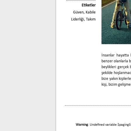
Etiketler
Güven
,
Kabile
Liderliği
,
Takım
İnsanlar hayatta 
benzer olanlarla bi
beylikleri gerçek 
şekilde hoşlanmad
bize yakın kişiler
kişi, bizim geliş
Warning
: Undefined variable $pagingS