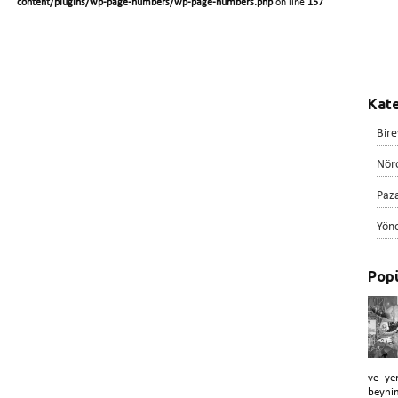
content/plugins/wp-page-numbers/wp-page-numbers.php
on line
157
Kate
Bire
Nör
Paz
Yön
Popü
ve ye
beyni