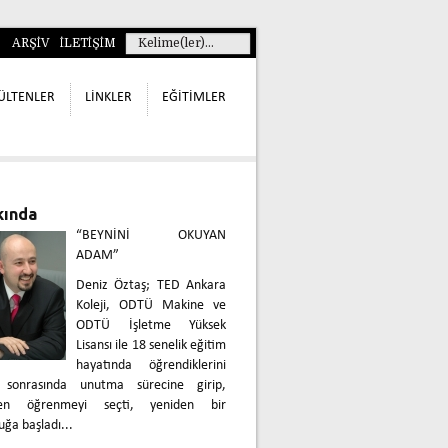
ARŞİV
İLETİŞİM
ÜLTENLER
LİNKLER
EĞİTİMLER
kında
“BEYNİNİ OKUYAN
ADAM”
Deniz Öztaş; TED Ankara
Koleji, ODTÜ Makine ve
ODTÜ İşletme Yüksek
Lisansı ile 18 senelik eğitim
hayatında öğrendiklerini
 sonrasında unutma sürecine girip,
den öğrenmeyi seçti, yeniden bir
uğa başladı...