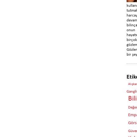
kulla
tutma
harca
devam
bilin
onun
hayatı
birç
gözle
Gözlem
bir şey
Etik
Alışka
Gangli
Bil
Değe
Empa
Görse
Güven