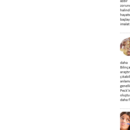
azdır
zorun
halin
hayat
başla
imalat 
daha d
Bilin
araştı
çıka
anlama
genel
Peck’
oluştu
daha f