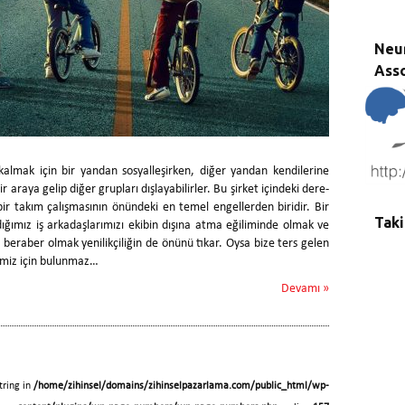
Neu
Asso
kalmak için bir yandan sosyalleşirken, diğer yandan kendilerine
r araya gelip diğer grupları dışlayabilirler. Bu şirket içindeki dere-
bir takım çalışmasının önündeki en temel engellerden biridir. Bir
Taki
ığımız iş arkadaşlarımızı ekibin dışına atma eğiliminde olmak ve
le beraber olmak yenilikçiliğin de önünü tıkar. Oysa bize ters gelen
memiz için bulunmaz…
Devamı »
tring in
/home/zihinsel/domains/zihinselpazarlama.com/public_html/wp-