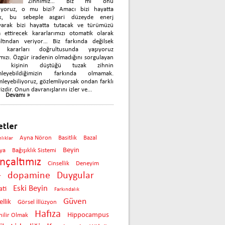
Zihnimiz… Biz mi onu
nıyoruz, o mu bizi? Amacı bizi hayatta
k, bu sebeple asgari düzeyde enerj
yarak bizi hayatta tutacak ve türümüzü
 ettirecek kararlarımızı otomatik olarak
çaltından veriyor… Biz farkında değilsek
 kararları doğrultusunda yaşıyoruz
mızı. Özgür iradenin olmadığını sorgulayan
ok kişinin düştüğü tuzak zihnin
mleyebildiğimizin farkında olmamak.
leyebiliyoruz, gözlemliyorsak ondan farklı
izdir. Onun davranışlarını izler ve...
Devamı »
etler
Ayna Nöron
Basitlik
Bazal
nlıklar
Beyin
ya
Bağışıklık Sistemi
inçaltımız
Cinsellik
Deneyim
dopamine
Duygular
r
Eski Beyin
ti
Farkındalık
Güven
llik
Görsel İllüzyon
Hafıza
Hippocampus
ilir Olmak