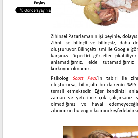
Paylaş
Zihinsel Pazarlamanın işi beyinle, dolayıs
Zihni ise bilinçli ve bilinçsiz, daha do
oluşturuyor. Bilinçaltı ismi ile Google ‘gö
karşınıza ürpertici görseller çıkabili
anlamadığımız, elde tutamadığımız 
korkuyor olmamız.
Psikolog
Scott Peck
’in tabiri ile zi
oluşturursa, bilinçaltı bu dairenin %95
temsil etmektedir. Eğer kendinizi anl
zaman ve yeterince çok çalışırsanız
olmadığınız ve hayal edemeyeceğini
zihnimizin bu engin kısmını keşfedebilirsi