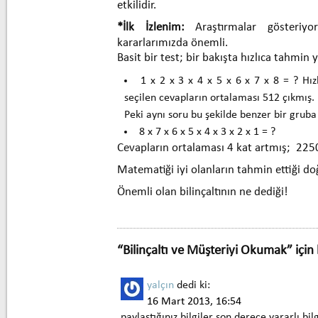
etkilidir.
*İlk İzlenim:
Araştırmalar gösteriy
kararlarımızda önemli.
Basit bir test; bir bakışta hızlıca tahmin
1 x 2 x 3 x 4 x 5 x 6 x 7 x 8 = ? Hız
seçilen cevapların ortalaması 512 çıkmış.
Peki aynı soru bu şekilde benzer bir gruba
8 x 7 x 6 x 5 x 4 x 3 x 2 x 1 = ?
Cevapların ortalaması 4 kat artmış; 225
Matematiği iyi olanların tahmin ettiği d
Önemli olan bilinçaltının ne dediği!
“Bilinçaltı ve Müşteriyi Okumak” için 
yalçın
dedi ki:
16 Mart 2013, 16:54
paylaştığınız bilgiler son derece yararlı bi