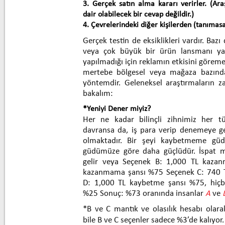
3. Gerçek satın alma kararı verirler. (Ar
dair olabilecek bir cevap değildir.)
4. Çevrelerindeki diğer kişilerden (tanımasal
Gerçek testin de eksiklikleri vardır. Bazı
veya çok büyük bir ürün lansmanı yapı
yapılmadığı için reklamın etkisini göre
mertebe bölgesel veya mağaza bazında 
yöntemdir. Geleneksel araştırmaların za
bakalım:
*Yeniyi Dener miyiz?
Her ne kadar bilinçli zihnimiz her tü
davransa da, iş para verip denemeye g
olmaktadır. Bir şeyi kaybetmeme gü
güdümüze göre daha güçlüdür. İspat 
gelir veya Seçenek B: 1,000 TL kazan
kazanmama şansı %75 Seçenek C: 740 T
D: 1,000 TL kaybetme şansı %75, hiç
%25 Sonuç: %73 oranında insanlar
A
ve
*B ve C mantık ve olasılık hesabı olara
bile B ve C seçenler sadece %3’de kalıyor.