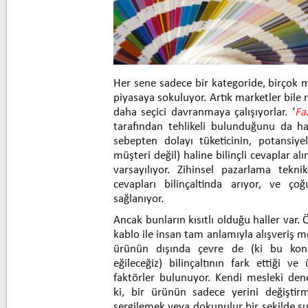
Her sene sadece bir kategoride, birçok
piyasaya sokuluyor. Artık marketler bile 
daha seçici davranmaya çalışıyorlar. ‘
Fa
tarafından tehlikeli bulunduğunu da ha
sebepten dolayı tüketicinin, potansiy
müşteri değil) haline bilinçli cevaplar a
varsayılıyor. Zihinsel pazarlama teknik
cevapları bilinçaltinda arıyor, ve ço
sağlanıyor.
Ancak bunların kısıtlı olduğu haller var. 
kablo ile insan tam anlamıyla alışveriş 
ürünün dışında çevre de (ki bu konu
eğileceğiz) bilinçaltının fark ettiği ve
faktörler bulunuyor. Kendi mesleki den
ki, bir ürünün sadece yerini değiştir
sergilemek veya dokunulur bir şekilde s