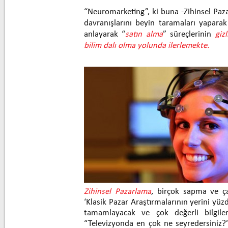
“Neuromarketing”, ki buna -Zihinsel Paza
davranışlarını beyin taramaları yaparak 
anlayarak “
satın alma
” süreçlerinin
giz
bilim dalı olma yolunda ilerlemekte.
Zihinsel Pazarlama
, birçok sapma ve ça
‘Klasik Pazar Araştırmalarının yerini yüz
tamamlayacak ve çok değerli bilgiler
“Televizyonda en çok ne seyredersiniz