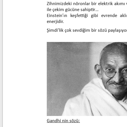
Zihnimizdeki nöronlar bir elektrik akımı
ile çekim gücüne sahiptir…
Einstein’ın keşfettiği gibi evrende ak
enerjidir.
Şimdi’lik çok sevdiğim bir sözü paylaşıy
Gandhi nin sözü: