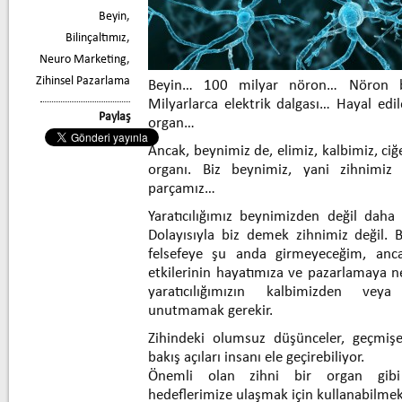
Beyin
,
Bilinçaltımız
,
Neuro Marketing
,
Zihinsel Pazarlama
Beyin… 100 milyar nöron… Nöron b
Milyarlarca elektrik dalgası… Hayal ed
Paylaş
organ…
Ancak, beynimiz de, elimiz, kalbimiz, ciğ
organı. Biz beynimiz, yani zihnimiz 
parçamız…
Yaratıcılığımız beynimizden değil dah
Dolayısıyla biz demek zihnimiz değil. 
felsefeye şu anda girmeyeceğim, anc
etkilerinin hayatımıza ve pazarlamaya 
yaratıcılığımızın kalbimizden vey
unutmamak gerekir.
Zihindeki olumsuz düşünceler, geçmişe
bakış açıları insanı ele geçirebiliyor.
Önemli olan zihni bir organ gibi 
hedeflerimize ulaşmak için kullanabilmek