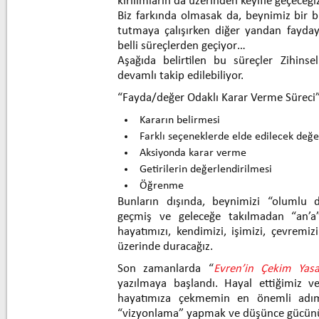
kırılımların da üzerinden keyifle geçeceği
Biz farkında olmasak da, beynimiz bir bi
tutmaya çalışırken diğer yandan fayda
belli süreçlerden geçiyor…
Aşağıda belirtilen bu süreçler Zihinse
devamlı takip edilebiliyor.
“Fayda/değer Odaklı Karar Verme Süreci
Kararın belirmesi
Farklı seçeneklerde elde edilecek değe
Aksiyonda karar verme
Getirilerin değerlendirilmesi
Öğrenme
Bunların dışında, beynimizi “olumlu d
geçmiş ve geleceğe takılmadan “an’a
hayatımızı, kendimizi, işimizi, çevremizi
üzerinde duracağız.
Son zamanlarda “
Evren’in Çekim Yasa
yazılmaya başlandı. Hayal ettiğimiz ve
hayatımıza çekmemin en önemli adıml
“vizyonlama” yapmak ve düşünce gücünü