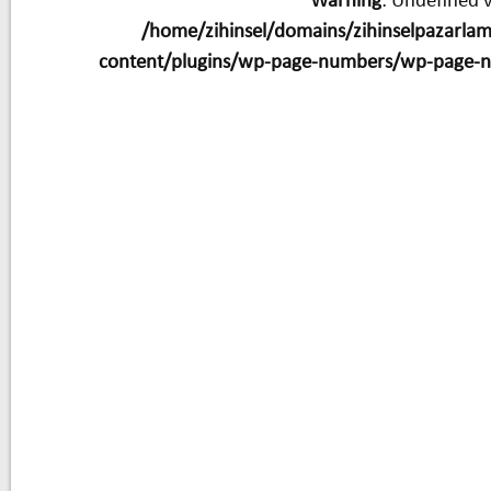
Warning
: Undefined v
/home/zihinsel/domains/zihinselpazarla
content/plugins/wp-page-numbers/wp-page-