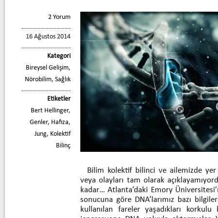
2 Yorum
16 Ağustos 2014
Kategori
Bireysel Gelişim
,
Nörobilim
,
Sağlık
Etiketler
Bert Hellinger
,
Genler
,
Hafıza
,
Jung
,
Kolektif
Bilinç
Bilim kolektif bilinci ve ailemizde yer
veya olayları tam olarak açıklayamıyord
kadar… Atlanta’daki Emory Üniversitesi’
sonucuna göre DNA’larımız bazı bilgileri
kullanılan fareler yaşadıkları korkulu