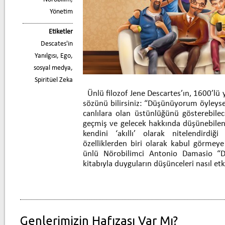
Yönetim
Etiketler
Descates'in
Yanılgısı
,
Ego
,
sosyal medya
,
Spiritüel Zeka
Ünlü filozof Jene Descartes’ın, 1600’lü 
sözünü bilirsiniz: “Düşünüyorum öyleyse 
canlılara olan üstünlüğünü gösterebilec
geçmiş ve gelecek hakkında düşünebilen
kendini ‘akıllı’ olarak nitelendird
özelliklerden biri olarak kabul görme
ünlü Nörobilimci Antonio Damasio “Des
kitabıyla duyguların düşünceleri nasıl et
Genlerimizin Hafızası Var Mı?