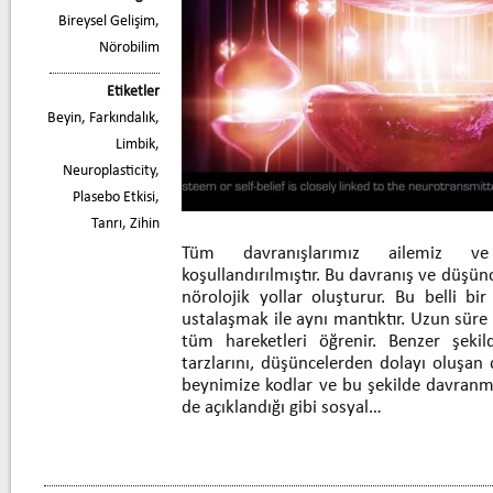
Bireysel Gelişim
,
Nörobilim
Etiketler
Beyin
,
Farkındalık
,
Limbik
,
Neuroplasticity
,
Plasebo Etkisi
,
Tanrı
,
Zihin
Tüm davranışlarımız ailemiz ve
koşullandırılmıştır. Bu davranış ve düşü
nörolojik yollar oluşturur. Bu belli b
ustalaşmak ile aynı mantıktır. Uzun süre
tüm hareketleri öğrenir. Benzer şekil
tarzlarını, düşüncelerden dolayı oluşan 
beynimize kodlar ve bu şekilde davranm
de açıklandığı gibi sosyal…