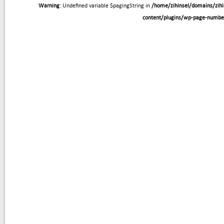
Warning
: Undefined variable $pagingString in
/home/zihinsel/domains/zih
content/plugins/wp-page-numb