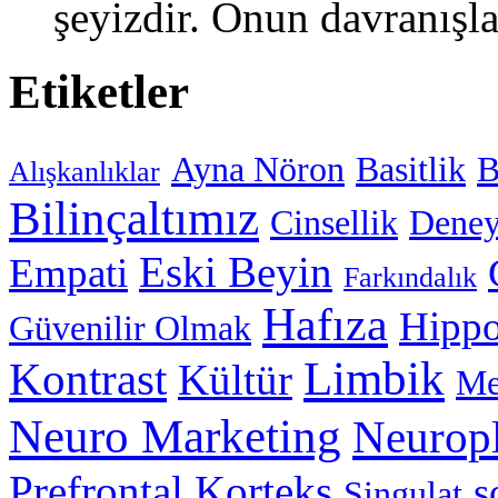
şeyizdir. Onun davranışlar
Etiketler
Ayna Nöron
Basitlik
B
Alışkanlıklar
Bilinçaltımız
Cinsellik
Dene
Eski Beyin
Empati
Farkındalık
Hafıza
Hipp
Güvenilir Olmak
Limbik
Kontrast
Kültür
Me
Neuro Marketing
Neuropl
Prefrontal Korteks
s
Singulat