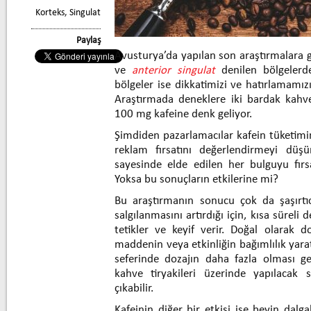
Korteks
,
Singulat
Paylaş
Avusturya’da yapılan son araştırmalara 
ve
anterior singulat
denilen bölgelerde
bölgeler ise dikkatimizi ve hatırlamamızı
Araştırmada deneklere iki bardak kahve
100 mg kafeine denk geliyor.
Şimdiden pazarlamacılar kafein tüketim
reklam fırsatını değerlendirmeyi düşü
sayesinde elde edilen her bulguyu fır
Yoksa bu sonuçların etkilerine mi?
Bu araştırmanın sonucu çok da şaşırtı
salgılanmasını artırdığı için, kısa süreli 
tetikler ve keyif verir. Doğal olarak 
maddenin veya etkinliğin bağımlılık yarat
seferinde dozajın daha fazla olması ge
kahve tiryakileri üzerinde yapılacak s
çıkabilir.
Kafeinin diğer bir etkisi ise beyin dalga