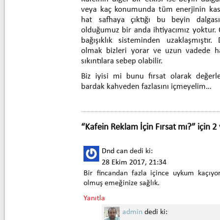
veya kaç konumunda tüm enerjinin kasla
hat safhaya çıktığı bu beyin dalga
olduğumuz bir anda ihtiyacımız yoktur.
bağışıklık sisteminden uzaklaşmıştı
olmak bizleri yorar ve uzun vadede has
sıkıntılara sebep olabilir.
Biz iyisi mi bunu fırsat olarak değer
bardak kahveden fazlasını içmeyelim…
“Kafein Reklam İçin Fırsat mı?” için 2 
Dnd can
dedi ki:
28 Ekim 2017, 21:34
Bir fincandan fazla içince uykum kaçıyor
olmuş emeğinize sağlık.
Yanıtla
admin
dedi ki: