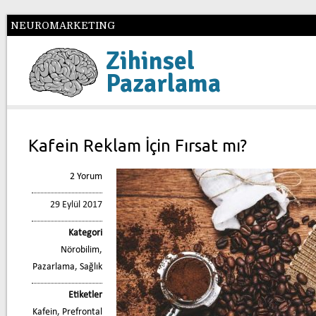
NEUROMARKETING
Zihinsel
Pazarlama
Kafein Reklam İçin Fırsat mı?
2 Yorum
29 Eylül 2017
Kategori
Nörobilim
,
Pazarlama
,
Sağlık
Etiketler
Kafein
,
Prefrontal