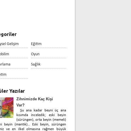
goriler
ysel Gelişim
Eğitim
obilim
Oyun
arlama
Sağlık
etim
ler Yazılar
Zihnimizde Kaç Kişi
Var?
Şu ana kadar beyni üç ana
kısımda inceledik; eski beyin
(sürüngen), orta beyin (memeli)
ni beyin (mantık)… Eski beyin, sürüngen
miz ve en ilkel olmasına rağmen büyük