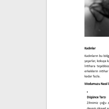
Kadınlar
Kadınların bu böl
yaşarlar, kokuya k
İntihara teşebbü
erkeklerin intihar
kadar fazla.
Modumuzu Nasıl D
Düşünce Tarzı
Zihnimiz çoğu 
devam şikayet e