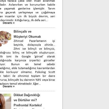
 veya fazlaca çaba ister. İnsan avlanmak
dadır. Avlanırken ve korunurken kabile
de yaşamak genlerine işlemiştir. Tarım
ına geçerek yerleşmeye ve çoğalmaya
yan insanlar için ilk büyük devrim, seri
devrimidir. Kıtlığa karşı, ilk defa seri...
Devamı »
Bilinçaltı ve
Müşteriyi Okumak
Zihinsel Pazarlamanın işi
beyinle, dolayısıyla zihinle…
Zihni ise bilinçli ve bilinçsiz,
oğrusu bilinç ve bilinçaltı oluşturuyor.
çaltı ismi ile Google ‘görsel’ olarak
rdığınızda karşınıza ürpertici görseller
biliyor. Bunun en temel sebebi
dığımız, elde tutamadığımız kavramlardan
likle korkuyor olmamız. Psikolog Scott
in tabiri ile zihnimizi toplam bir daire
rursa, bilinçaltı bu dairenin %95 veya biraz
azlasını temsil etmektedir. Eğer...
Devamı »
Dikkat Dağınıklığı
ve Dürtüler mi?
Prefrontal Korteks!