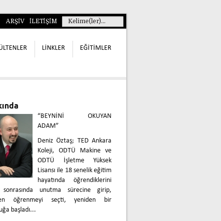
ARŞİV
İLETİŞİM
ÜLTENLER
LİNKLER
EĞİTİMLER
kında
“BEYNİNİ OKUYAN
ADAM”
Deniz Öztaş; TED Ankara
Koleji, ODTÜ Makine ve
ODTÜ İşletme Yüksek
Lisansı ile 18 senelik eğitim
hayatında öğrendiklerini
 sonrasında unutma sürecine girip,
den öğrenmeyi seçti, yeniden bir
uğa başladı...