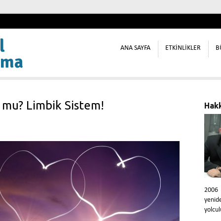
l
ANA SAYFA
ETKİNLİKLER
B
ama
 mu? Limbik Sistem!
Hak
2006
yeni
yolcul