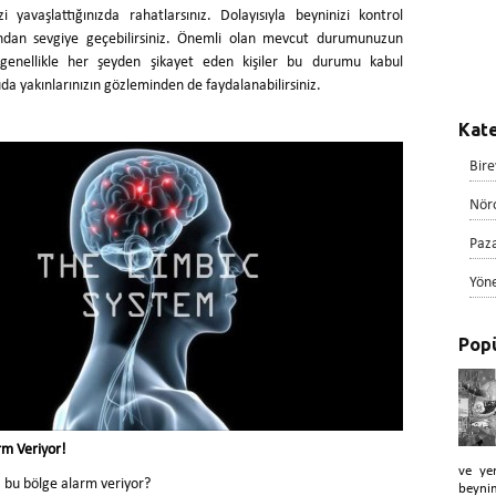
zi yavaşlattığınızda rahatlarsınız. Dolayısıyla beyninizi kontrol
dan sevgiye geçebilirsiniz. Önemli olan mevcut durumunuzun
genellikle her şeyden şikayet eden kişiler bu durumu kabul
a yakınlarınızın gözleminden de faydalanabilirsiniz.
Kate
Bire
Nör
Paz
Yön
Popü
rm Veriyor!
ve ye
bu bölge alarm veriyor?
beyni