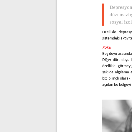
Depresyo
düzensizli
sosyal izo
Özellikle depres
sistemdeki aktivite
Koku
Beş duyu arasında 
Diğer dört duyu 
özellikle görmey
şekilde algılama 
biz bilinçli olara
açıdan bu bölgeyi 