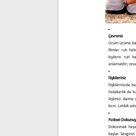
Çevreniz
Üzüm üzüme baka 
filmler ruh hali
kişilerin ruh h
anlamaktır; onu
İlişkileriniz
İlişkilerinizde 
Fedakarlık da ku
ilişkinizi daima
kırın. Limbik sis
Fiziksel Dokunuş
Dokunmak hayatı
başlar. Sevginiz