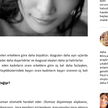
azdır
zorun
halin
hayat
başla
imalat 
daha d
geleri erkeklere göre daha büyüktür; duyguları daha aşırı uçlarda
Bilin
araştı
adar daha duyarlıdırlar ve duygusal olayları daha iyi hatırlarlar.
çıka
s eden kadınların oranı erkeklere göre üç kat daha fazlayken,
anlama
 teşebbüslerindeki başarı oranı kadınların başarı oranının üç katı
genel
Peck’
oluştu
eğişir?
daha f
zaman otomatik hareket eder. Olumsuz düşünmeye alışıksanız,
diyorsanız, önce kendinizi gözlemleyin, konuşmadan önce aklınıza