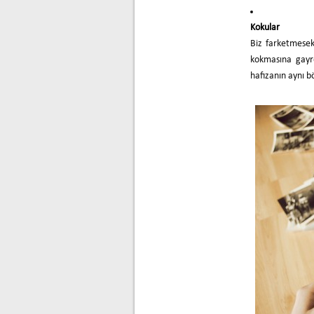
Kokular
Biz farketmesek
kokmasına gayre
hafızanın aynı b