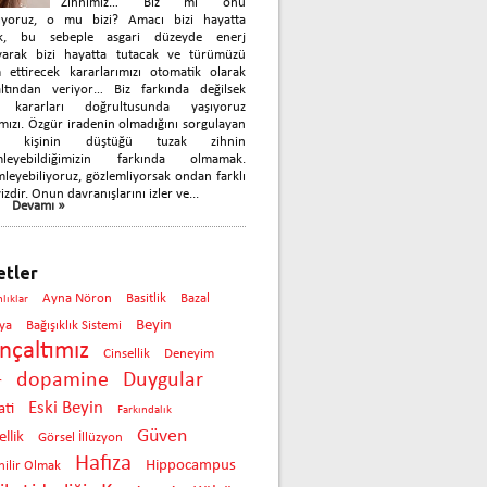
Zihnimiz… Biz mi onu
nıyoruz, o mu bizi? Amacı bizi hayatta
k, bu sebeple asgari düzeyde enerj
yarak bizi hayatta tutacak ve türümüzü
 ettirecek kararlarımızı otomatik olarak
çaltından veriyor… Biz farkında değilsek
 kararları doğrultusunda yaşıyoruz
mızı. Özgür iradenin olmadığını sorgulayan
ok kişinin düştüğü tuzak zihnin
mleyebildiğimizin farkında olmamak.
leyebiliyoruz, gözlemliyorsak ondan farklı
izdir. Onun davranışlarını izler ve...
Devamı »
etler
Ayna Nöron
Basitlik
Bazal
nlıklar
Beyin
ya
Bağışıklık Sistemi
inçaltımız
Cinsellik
Deneyim
dopamine
Duygular
r
Eski Beyin
ti
Farkındalık
Güven
llik
Görsel İllüzyon
Hafıza
Hippocampus
ilir Olmak