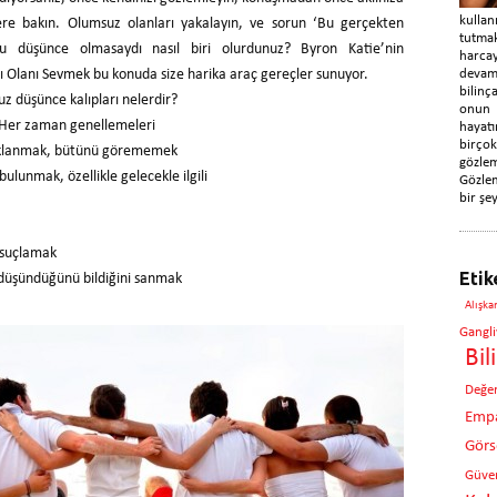
kulla
re bakın. Olumsuz olanları yakalayın, ve sorun ‘Bu gerçekten
tutma
 düşünce olmasaydı nasıl biri olurdunuz? Byron Katie’nin
harca
 Olanı Sevmek bu konuda size harika araç gereçler sunuyor.
devam
bilin
z düşünce kalıpları nelerdir?
onun
/Her zaman genellemeleri
hayatı
birç
klanmak, bütünü görememek
gözle
ulunmak, özellikle gelecekle ilgili
Gözlem
bir şey
 suçlamak
Etik
 düşündüğünü bildiğini sanmak
Alışka
Gangli
Bil
Değe
Empa
Görse
Güven