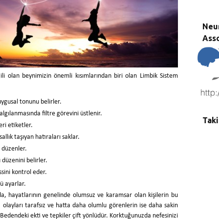
Neu
Asso
gili olan beynimizin önemli kısımlarından biri olan Limbik Sistem
ygusal tonunu belirler.
 algılanmasında filtre görevini üstlenir.
Taki
eri etiketler.
llık taşıyan hatıraları saklar.
 düzenler.
 düzenini belirler.
sini kontrol eder.
ü ayarlar.
, hayatlarının genelinde olumsuz ve karamsar olan kişilerin bu
f, olayları tarafsız ve hatta daha olumlu görenlerin ise daha sakin
Bedendeki ekti ve tepkiler çift yönlüdür. Korktuğunuzda nefesinizi