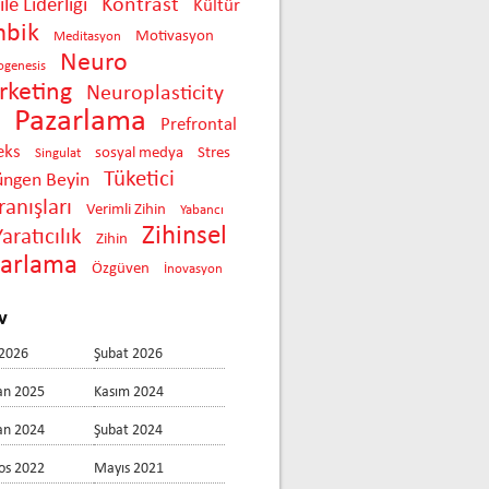
Kontrast
le Liderliği
Kültür
mbik
Motivasyon
Meditasyon
Neuro
ogenesis
keting
Neuroplasticity
Pazarlama
Prefrontal
eks
sosyal medya
Stres
Singulat
Tüketici
üngen Beyin
anışları
Verimli Zihin
Yabancı
Zihinsel
Yaratıcılık
Zihin
zarlama
Özgüven
İnovasyon
v
2026
Şubat 2026
an 2025
Kasım 2024
an 2024
Şubat 2024
os 2022
Mayıs 2021