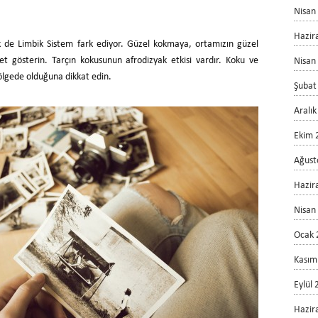
Nisan
Hazir
 de Limbik Sistem fark ediyor. Güzel kokmaya, ortamızın güzel
t gösterin. Tarçın kokusunun afrodizyak etkisi vardır. Koku ve
Nisan
ölgede olduğuna dikkat edin.
Şubat
Aralı
Ekim 
Ağust
Hazir
Nisan
Ocak 
Kasım
Eylül
Hazir