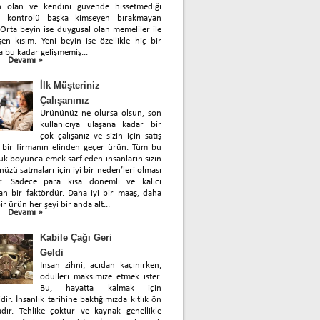
n olan ve kendini guvende hissetmediği
 kontrolü başka kimseyen bırakmayan
 Orta beyin ise duygusal olan memeliler ile
en kısım. Yeni beyin ise özellikle hiç bir
a bu kadar gelişmemiş...
Devamı »
İlk Müşteriniz
Çalışanınız
Ürününüz ne olursa olsun, son
kullanıcıya ulaşana kadar bir
çok çalışanız ve sizin için satış
 bir firmanın elinden geçer ürün. Tüm bu
uk boyunca emek sarf eden insanların sizin
üzü satmaları için iyi bir neden’leri olması
ir. Sadece para kısa dönemli ve kalıcı
n bir faktördür. Daha iyi bir maaş, daha
ir ürün her şeyi bir anda alt...
Devamı »
Kabile Çağı Geri
Geldi
İnsan zihni, acıdan kaçınırken,
ödülleri maksimize etmek ister.
Bu, hayatta kalmak için
idir. İnsanlık tarihine baktığımızda kıtlık ön
dır. Tehlike çoktur ve kaynak genellikle