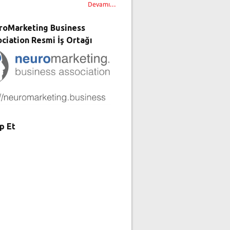
Devamı...
roMarketing Business
ciation Resmi İş Ortağı
p Et