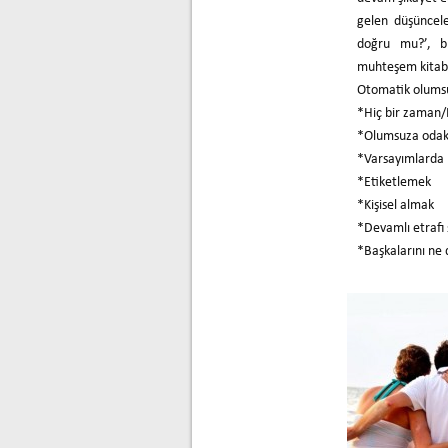
gelen düşüncele
doğru mu?’, bu
muhteşem kitabı
Otomatik olumsu
*Hiç bir zaman
*Olumsuza oda
*Varsayımlarda b
*Etiketlemek
*Kişisel almak
*Devamlı etrafı
*Başkalarını ne