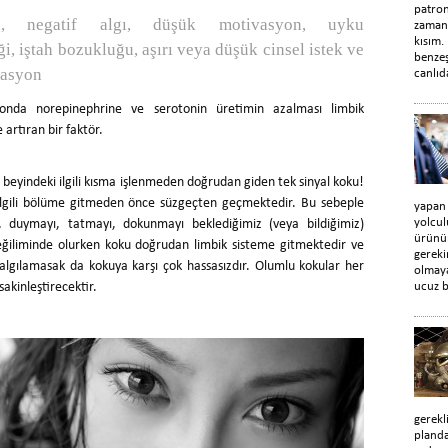
patro
n, negatif algı, düşük motivasyon, uyku
zaman
kısım.
ği, iştah bozukluğu, aşırı veya düşük cinsel istek ve
benzeş
lasyon
canlıd
yonda norepinephrine ve serotonin üretimin azalması limbik
 artıran bir faktör.
beyindeki ilgili kısma işlenmeden doğrudan giden tek sinyal koku!
ilgili bölüme gitmeden önce süzgeçten geçmektedir. Bu sebeple
yapan
yolcul
i, duymayı, tatmayı, dokunmayı beklediğimiz (veya bildiğimiz)
ürünün
eğiliminde olurken koku doğrudan limbik sisteme gitmektedir ve
gerek
k algılamasak da kokuya karşı çok hassasızdır. Olumlu kokular her
olmaya
sakinleştirecektir.
ucuz b
gerekl
planda