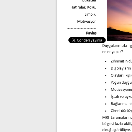
Etiketler
Hatıralar
,
Koku
,
Limbik
,
Motivasyon
Paylaş
Duygularımızla il
neler yapar?
Zihnimizin du
Dış olayların
Olayları, kişil
Yoğun duygusa
Motivasyonu
İştah ve uyku
Bağlanma his
Cinsel dürtüy
MRI taramalarında
bölgesi fazla akti
olduğu görülüyor. 