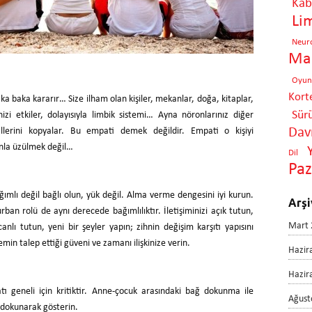
Kabi
Li
Neur
Mar
Oyun
Kort
baka kararır… Size ilham olan kişiler, mekanlar, doğa, kitaplar,
Sür
nizi etkiler, dolayısıyla limbik sistemi… Ayna nöronlarınız diğer
Davr
allerini kopyalar. Bu empati demek değildir. Empati o kişiyi
nla üzülmek değil…
Dil
Pa
bağımlı değil bağlı olun, yük değil. Alma verme dengesini iyi kurun.
Arşi
rban rolü de aynı derecede bağımlılıktır. İletişiminizi açık tutun,
Mart 
 canlı tutun, yeni bir şeyler yapın; zihnin değişim karşıtı yapısını
temin talep ettiği güveni ve zamanı ilişkinize verin.
Hazir
Hazir
 geneli için kritiktir. Anne-çocuk arasındaki bağ dokunma ile
Ağust
i dokunarak gösterin.