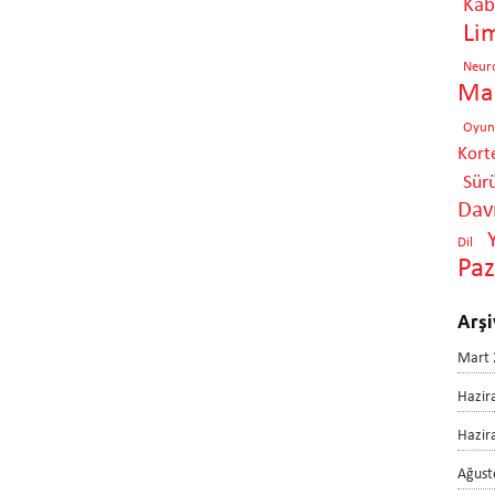
Kabi
Li
Neur
Mar
Oyun
Kort
Sür
Davr
Dil
Pa
Arşi
Mart 
Hazir
Hazir
Ağust