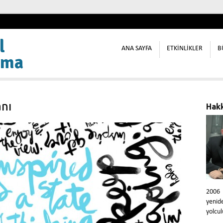
l
ANA SAYFA
ETKİNLİKLER
B
ama
anı
Hak
2006
yeni
yolcul