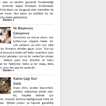
n olan ve kendini guvende hissetmediği
 kontrolü başka kimseyen bırakmayan
 Orta beyin ise duygusal olan memeliler ile
en kısım. Yeni beyin ise özellikle hiç bir
a bu kadar gelişmemiş...
Devamı »
İlk Müşteriniz
Çalışanınız
Ürününüz ne olursa olsun, son
kullanıcıya ulaşana kadar bir
çok çalışanız ve sizin için satış
 bir firmanın elinden geçer ürün. Tüm bu
uk boyunca emek sarf eden insanların sizin
üzü satmaları için iyi bir neden’leri olması
ir. Sadece para kısa dönemli ve kalıcı
n bir faktördür. Daha iyi bir maaş, daha
ir ürün her şeyi bir anda alt...
Devamı »
Kabile Çağı Geri
Geldi
İnsan zihni, acıdan kaçınırken,
ödülleri maksimize etmek ister.
Bu, hayatta kalmak için
idir. İnsanlık tarihine baktığımızda kıtlık ön
dır. Tehlike çoktur ve kaynak genellikle