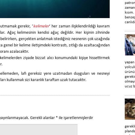
patro
zaman
kısım.
benzeş
canlıd
nutmamak gerekir, ‘
kelimeler
‘ her zaman ilişkilendirildiği kavram
lar. Ağaç kelimesinin kendisi ağaç değildir. Her kişinin zihninde
 belirirken, gerçekten anlatmak istediğiniz nesnenin çok uzağında
ıca genel bir kelime iletişimdeki kontrastı, zıtlığı da azaltacağından
oranı azalacaktır.
 kelimelerden ziyade bizzat alıcı konumundaki kişiye hissettirmek
yapan
r.
yolcul
ürünün
llemeden, lafı gereksiz yere uzatmadan duyguları ve nesneyi
gerek
ları kullanmak sizi karanlık taraftan uzak tutacaktır.
olmaya
ucuz b
 yayınlanmayacak.
Gerekli alanlar
*
ile işaretlenmişlerdir
gerekl
planda