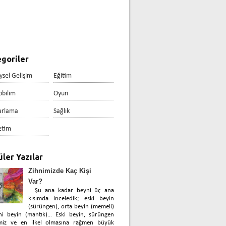
goriler
ysel Gelişim
Eğitim
obilim
Oyun
arlama
Sağlık
etim
ler Yazılar
Zihnimizde Kaç Kişi
Var?
Şu ana kadar beyni üç ana
kısımda inceledik; eski beyin
(sürüngen), orta beyin (memeli)
ni beyin (mantık)… Eski beyin, sürüngen
miz ve en ilkel olmasına rağmen büyük