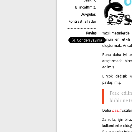
Basitlik
,
Bilinçaltımız
,
Duygular
,
Kontrast
,
Sıfatlar
Paylaş
Yazılı metinlerde
Bunun en etkili 
oluşturmak. Ancak
Bunu daha iyi a
araştırmada birço
edilmiş.
Birçok değişik k
paylaşılmış.
Fark edilm
birbirine t
Daha
basit
yazıla
Zarrella, işin bir
kullanılanlar oldu