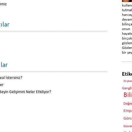
nimiz
kulla
tutma
harca
devam
ılar
bilin
onun
hayatı
birç
gözle
Gözlem
bir şey
lar
Etik
sıl İstersiniz?
Alışka
ler
Gangli
yin Gelişimini Neler Etkiliyor?
Bil
Değe
Empa
Görse
Güven