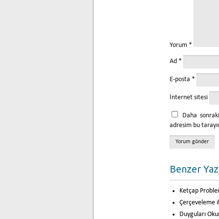
Yorum
*
Ad
*
E-posta
*
İnternet sitesi
Daha sonraki
adresim bu tarayıc
Benzer Yaz
Ketçap Proble
Çerçeveleme ile
Duyguları O