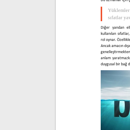
Bu uzmanlar için ç
Yüklemler
sıfatlar ya
Diğer yandan elb
kullanılan sıfatl
rol oynar. Özellikl
Ancak amacın dışın
genelleştirmekten
anlam yaratmazken
duygusal bir bağ d