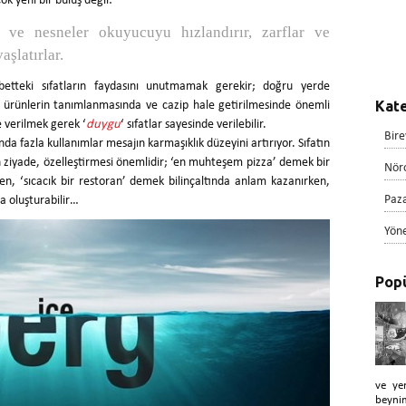
ok yeni bir buluş değil:
 ve nesneler okuyucuyu hızlandırır, zarflar ve
vaşlatırlar.
etteki sıfatların faydasını unutmamak gerekir; doğru yerde
Kate
ar, ürünlerin tanımlanmasında ve cazip hale getirilmesinde önemli
e verilmek gerek ‘
duygu
‘ sıfatlar sayesinde verilebilir.
Bire
da fazla kullanımlar mesajın karmaşıklık düzeyini artırıyor. Sıfatın
 ziyade, özelleştirmesi önemlidir; ‘en muhteşem pizza’ demek bir
Nör
, ‘sıcacık bir restoran’ demek bilinçaltında anlam kazanırken,
Paz
a oluşturabilir…
Yön
Popü
ve ye
beyni