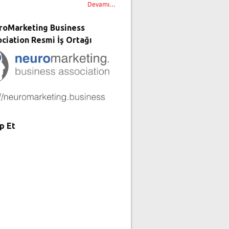
Devamı...
roMarketing Business
ciation Resmi İş Ortağı
p Et