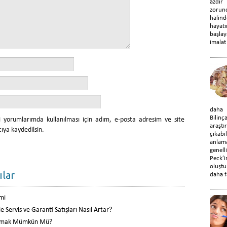
azdır
zorun
halin
hayat
başla
imalat 
daha d
Bilin
 yorumlarımda kullanılması için adım, e-posta adresim ve site
araştı
ıya kaydedilsin.
çıka
anlama
genel
Peck’
oluştu
ılar
daha f
mi
 Servis ve Garanti Satışları Nasıl Artar?
kumak Mümkün Mü?