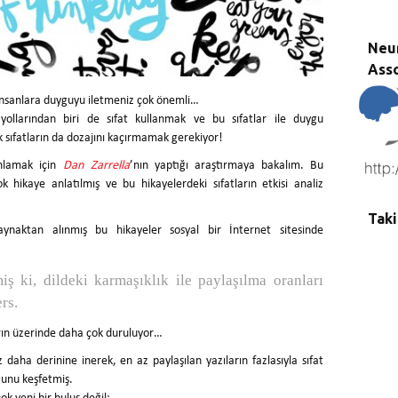
Neu
Asso
 insanlara duyguyu iletmeniz çok önemli…
yollarından biri de sıfat kullanmak ve bu sıfatlar ile duygu
 sıfatların da dozajını kaçırmamak gerekiyor!
nlamak için
Dan Zarrella
’nın yaptığı araştırmaya bakalım. Bu
k hikaye anlatılmış ve bu hikayelerdeki sıfatların etkisi analiz
Taki
aynaktan alınmış bu hikayeler sosyal bir İnternet sitesinde
iş ki, dildeki karmaşıklık ile paylaşılma oranları
ers.
rın üzerinde daha çok duruluyor…
az daha derinine inerek, en az paylaşılan yazıların fazlasıyla sıfat
ğunu keşfetmiş.