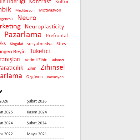
Kontrast
le Liderliği
Kültür
mbik
Motivasyon
Meditasyon
Neuro
ogenesis
keting
Neuroplasticity
Pazarlama
Prefrontal
eks
sosyal medya
Stres
Singulat
Tüketici
üngen Beyin
anışları
Verimli Zihin
Yabancı
Zihinsel
Yaratıcılık
Zihin
zarlama
Özgüven
İnovasyon
v
2026
Şubat 2026
an 2025
Kasım 2024
an 2024
Şubat 2024
os 2022
Mayıs 2021