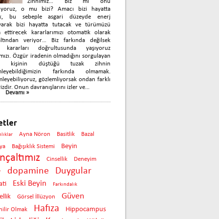
Zihnimiz… Biz mi onu
nıyoruz, o mu bizi? Amacı bizi hayatta
k, bu sebeple asgari düzeyde enerj
yarak bizi hayatta tutacak ve türümüzü
 ettirecek kararlarımızı otomatik olarak
çaltından veriyor… Biz farkında değilsek
 kararları doğrultusunda yaşıyoruz
mızı. Özgür iradenin olmadığını sorgulayan
ok kişinin düştüğü tuzak zihnin
mleyebildiğimizin farkında olmamak.
leyebiliyoruz, gözlemliyorsak ondan farklı
izdir. Onun davranışlarını izler ve...
Devamı »
etler
Ayna Nöron
Basitlik
Bazal
nlıklar
Beyin
ya
Bağışıklık Sistemi
inçaltımız
Cinsellik
Deneyim
dopamine
Duygular
r
Eski Beyin
ti
Farkındalık
Güven
llik
Görsel İllüzyon
Hafıza
Hippocampus
ilir Olmak