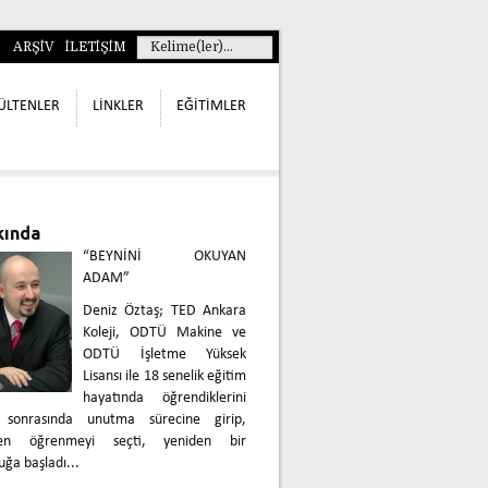
ARŞİV
İLETİŞİM
ÜLTENLER
LİNKLER
EĞİTİMLER
kında
“BEYNİNİ OKUYAN
ADAM”
Deniz Öztaş; TED Ankara
Koleji, ODTÜ Makine ve
ODTÜ İşletme Yüksek
Lisansı ile 18 senelik eğitim
hayatında öğrendiklerini
 sonrasında unutma sürecine girip,
den öğrenmeyi seçti, yeniden bir
uğa başladı...