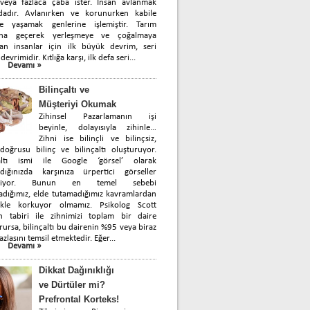
 veya fazlaca çaba ister. İnsan avlanmak
dadır. Avlanırken ve korunurken kabile
de yaşamak genlerine işlemiştir. Tarım
ına geçerek yerleşmeye ve çoğalmaya
yan insanlar için ilk büyük devrim, seri
devrimidir. Kıtlığa karşı, ilk defa seri...
Devamı »
Bilinçaltı ve
Müşteriyi Okumak
Zihinsel Pazarlamanın işi
beyinle, dolayısıyla zihinle…
Zihni ise bilinçli ve bilinçsiz,
oğrusu bilinç ve bilinçaltı oluşturuyor.
çaltı ismi ile Google ‘görsel’ olarak
rdığınızda karşınıza ürpertici görseller
biliyor. Bunun en temel sebebi
dığımız, elde tutamadığımız kavramlardan
likle korkuyor olmamız. Psikolog Scott
in tabiri ile zihnimizi toplam bir daire
rursa, bilinçaltı bu dairenin %95 veya biraz
azlasını temsil etmektedir. Eğer...
Devamı »
Dikkat Dağınıklığı
ve Dürtüler mi?
Prefrontal Korteks!