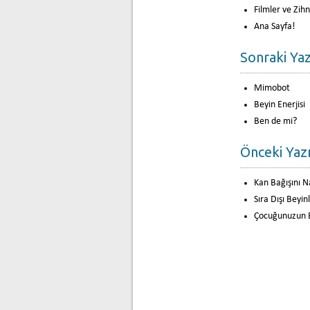
Filmler ve Zih
Ana Sayfa!
Sonraki Yaz
Mimobot
Beyin Enerjisi
Ben de mi?
Önceki Yazı
Kan Bağışını Na
Sıra Dışı Beyin
Çocuğunuzun Be