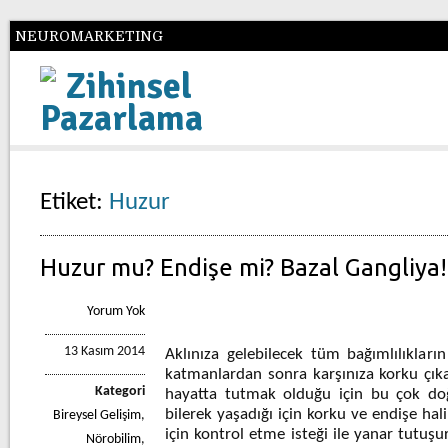
NEUROMARKETING
Zihinsel
Pazarlama
Etiket:
Huzur
Huzur mu? Endişe mi? Bazal Gangliya!
Yorum Yok
13 Kasım 2014
Aklınıza gelebilecek tüm bağımlılıkları
katmanlardan sonra karşınıza korku çıkar
Kategori
hayatta tutmak olduğu için bu çok doğa
bilerek yaşadığı için korku ve endişe hali
Bireysel Gelişim
,
için kontrol etme isteği ile yanar tutuşu
Nörobilim
,